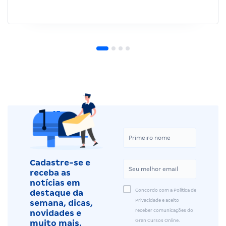
Cadastre-se e
receba as
notícias em
Concordo com a Política de
destaque da
Privacidade e aceito
semana, dicas,
receber comunicações do
novidades e
Gran Cursos Online.
muito mais.