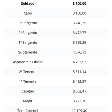
Soldado
3.100,00
Cabo
3.150,00
3º Sargento
3.246,29
2º Sargento
3.472,77
1º Sargento
3.699,26
Subtenente
4.076,73
Aspirante a Oficial
4.793,93
2º Tenente
5.511,14
1º Tenente
6.492,57
Capitão
8.002,47
Major
9.723,76
Tem-Coronel
12.109,40