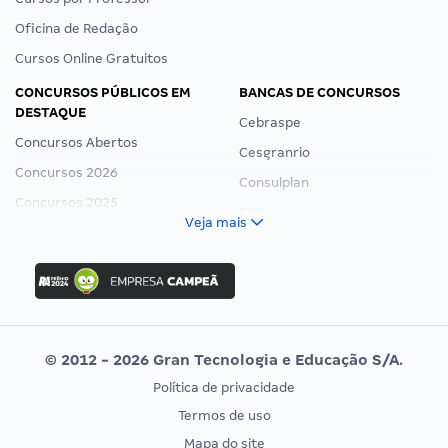
Oficina de Redação
Cursos Online Gratuitos
CONCURSOS PÚBLICOS EM
BANCAS DE CONCURSOS
DESTAQUE
Cebraspe
Concursos Abertos
Cesgranrio
Concursos 2026
Consulplan
Concursos 2025
FCC
Veja mais
Concurso Nacional Unificado
FGV
Concurso Ibama
Idecan
Concurso MPU
Selecon
Editais publicados
Uniase
© 2012 - 2026 Gran Tecnologia e Educação S/A.
Vunesp
Política de privacidade
CONCURSOS POR PROFISSÃO
EXAME DE ORDEM
Termos de uso
Concursos Administrativos
OAB
Mapa do site