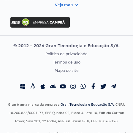
FCC
Veja mais
Concurso Nacional Unificado
FGV
Concurso Ibama
Idecan
Concurso MPU
Selecon
Editais publicados
Uniase
© 2012 - 2026 Gran Tecnologia e Educação S/A.
Vunesp
Política de privacidade
CONCURSOS POR PROFISSÃO
EXAME DE ORDEM
Termos de uso
Concursos Administrativos
OAB
Mapa do site
Concursos Educação
Prova OAB
Concursos Fiscais
Calendário OAB
Concursos Jurídicos
Questões OAB
Concursos Militares
Recursos OAB
Gran é uma marca da empresa
Gran Tecnologia e Educação S/A
, CNPJ:
Concursos Policiais
Exame de Ordem
18.260.822/0001-77, SBS Quadra 02, Bloco J, Lote 10, Edifício Carlton
Concursos Saúde
Tower, Sala 201, 2º Andar, Asa Sul, Brasília-DF, CEP 70.070-120.
Concursos Tribunais