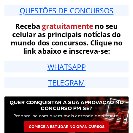
QUESTÕES DE CONCURSOS
Receba
gratuitamente
no seu
celular as principais notícias do
mundo dos concursos. Clique no
link abaixo e inscreva-se:
WHATSAPP
TELEGRAM
QUER CONQUISTAR A SUA APROVAÇÃO NO
CONCURSO PM SE?
Prepare-se com quem mais entende do assunto!
COMECE A ESTUDAR NO GRAN CURSOS