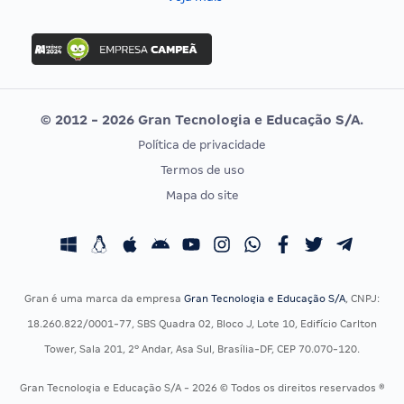
Concurso Nacional Unificado
FGV
Concurso Ibama
Idecan
Concurso MPU
Selecon
Editais publicados
Uniase
© 2012 - 2026 Gran Tecnologia e Educação S/A.
Vunesp
Política de privacidade
CONCURSOS POR PROFISSÃO
EXAME DE ORDEM
Termos de uso
Concursos Administrativos
OAB
Mapa do site
Concursos Educação
Prova OAB
Concursos Fiscais
Calendário OAB
Concursos Jurídicos
Questões OAB
Concursos Militares
Recursos OAB
Gran é uma marca da empresa
Gran Tecnologia e Educação S/A
, CNPJ:
Concursos Policiais
Exame de Ordem
18.260.822/0001-77, SBS Quadra 02, Bloco J, Lote 10, Edifício Carlton
Concursos Saúde
Tower, Sala 201, 2º Andar, Asa Sul, Brasília-DF, CEP 70.070-120.
Concursos Tribunais
Gran Tecnologia e Educação S/A - 2026 © Todos os direitos reservados ®
Residência Multiprofissional