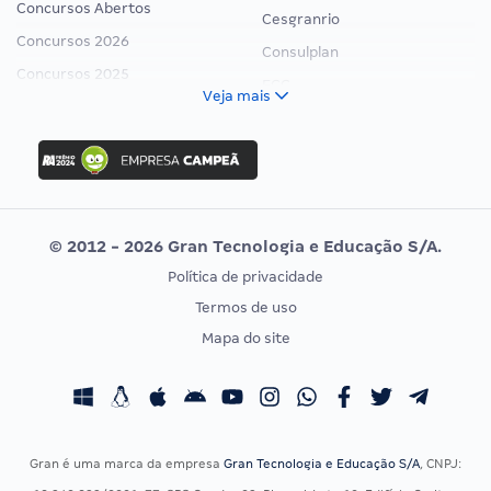
Concursos Abertos
Cesgranrio
Concursos 2026
Consulplan
Concursos 2025
FCC
Veja mais
Concurso Nacional Unificado
FGV
Concurso Ibama
Idecan
Concurso MPU
Selecon
Editais publicados
Uniase
© 2012 - 2026 Gran Tecnologia e Educação S/A.
Vunesp
Política de privacidade
CONCURSOS POR PROFISSÃO
EXAME DE ORDEM
Termos de uso
Concursos Administrativos
OAB
Mapa do site
Concursos Educação
Prova OAB
Concursos Fiscais
Calendário OAB
Concursos Jurídicos
Questões OAB
Concursos Militares
Recursos OAB
Gran é uma marca da empresa
Gran Tecnologia e Educação S/A
, CNPJ:
Concursos Policiais
Exame de Ordem