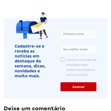
Cadastre-se e
receba as
notícias em
Concordo com a Política de
destaque da
Privacidade e aceito
semana, dicas,
receber comunicações do
novidades e
Gran Cursos Online.
muito mais.
Deixe um comentário