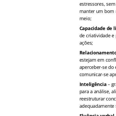
estressores, sem
manter um bom ní
meio;
Capacidade de l
de criatividade e
ações;
Relacionamento
estejam em confl
aperceber-se d
comunicar-se ap
Inteligência
– gr
para a análise, 
reestruturar conc
adequadamente 
Fluência verbal