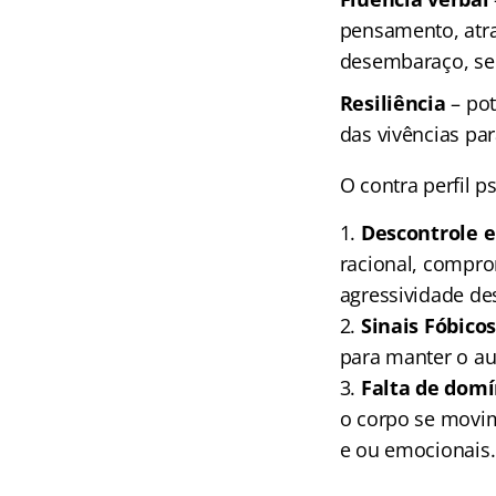
pensamento, atra
desembaraço, se
Resiliência
– pot
das vivências pa
O contra perfil p
1.
Descontrole 
racional, compr
agressividade de
2.
Sinais Fóbico
para manter o au
3.
Falta de domí
o corpo se movim
e ou emocionais.