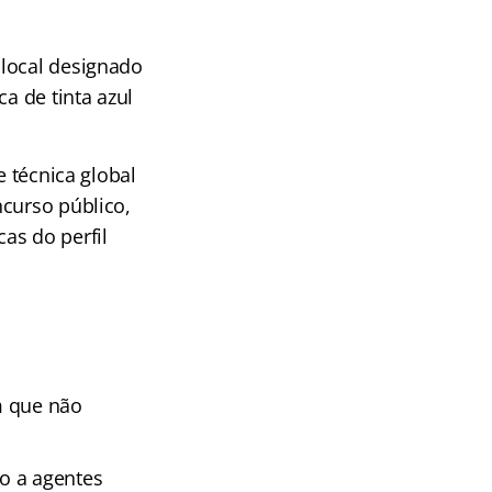
 local designado
a de tinta azul
e técnica global
ncurso público,
as do perfil
m que não
o a agentes