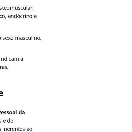
osteomuscular,
ico, endócrino e
o sexo masculino,
 indicam a
ras.
e
Pessoal da
s e de
 inerentes ao