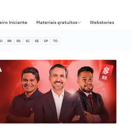
iro Iniciante
Materiais gratuitos
Webstories
O
RR
RS
SC
SE
SP
TO