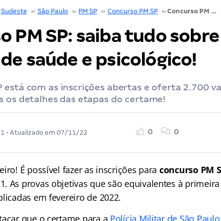
Sudeste
››
São Paulo
››
PM SP
››
Concurso PM SP
››
Concurso PM SP: saiba tudo sobre os exames de saúde e psicológico!
o PM SP: saiba tudo sobre
de saúde e psicológico!
está com as inscrições abertas e oferta 2.700 va
s os detalhes das etapas do certame!
0
0
21
• Atualizado em
07/11/22
iro! É possível fazer as inscrições para
concurso PM 
. As provas objetivas que são equivalentes à primeira
plicadas em fevereiro de 2022.
tacar que o certame para a
Polícia Militar de São Paulo