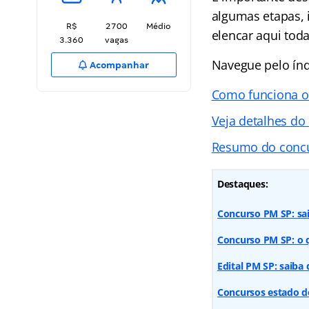
algumas etapas, 
R$
2700
Médio
elencar aqui tod
3.360
vagas
Navegue pelo índi
Acompanhar
Como funciona o
Veja detalhes do
Resumo do conc
Destaques:
Concurso PM SP: sa
Concurso PM SP: o q
Edital PM SP: saiba
Concursos estado d