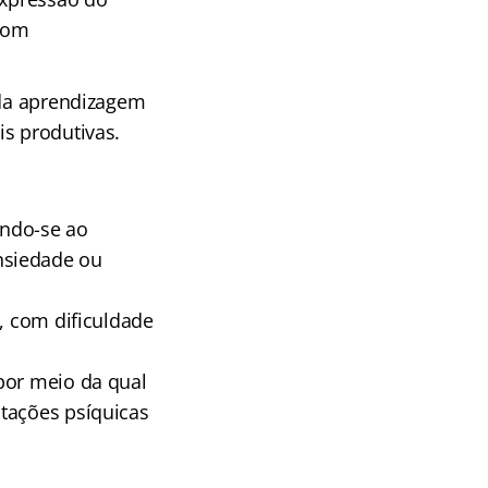
 com
 da aprendizagem
is produtivas.
ondo-se ao
nsiedade ou
, com dificuldade
 por meio da qual
tações psíquicas