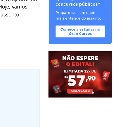
concursos públicos?
 Hoje, vamos
Prepare-se com quem
 assunto.
mais entende do assunto!
Comece a estudar no
Gran Cursos