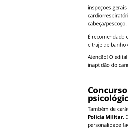
inspeções gerais 
cardiorrespiratór
cabeça/pescoço.
É recomendado qu
e traje de banho
Atenção! O edita
inaptidão do cand
Concurso
psicológi
Também de caráte
Polícia Militar
. 
personalidade fa