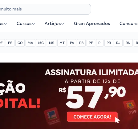
os
Cursos
Artigos
Gran Aprovados
Concurse
DF
ES
GO
MA
MG
MS
MT
PA
PB
PE
PI
PR
RJ
RN
R