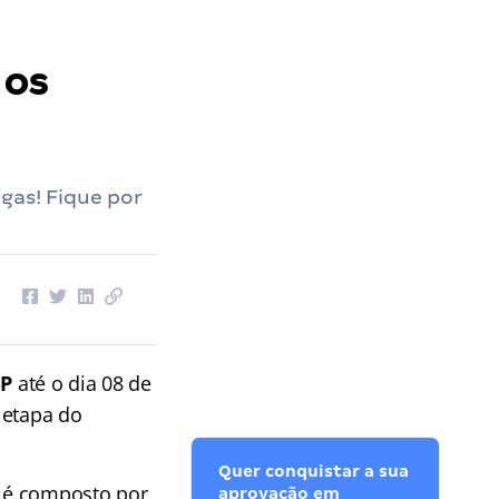
 os
gas! Fique por
SP
até o dia 08 de
 etapa do
Quer conquistar a sua
é composto por
aprovação em