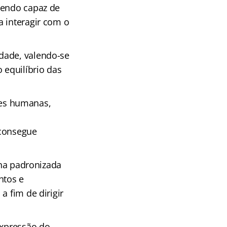
sendo capaz de
a interagir com o
idade, valendo-se
 equilíbrio das
ões humanas,
consegue
ana padronizada
ntos e
a fim de dirigir
expressão do