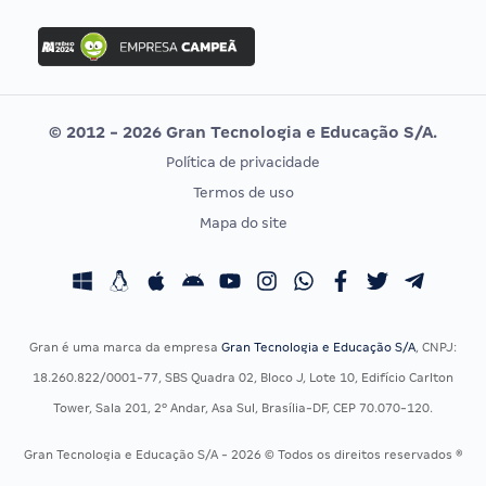
FGV
Concurso Ibama
Idecan
Concurso MPU
Selecon
Editais publicados
Uniase
© 2012 - 2026 Gran Tecnologia e Educação S/A.
Vunesp
Política de privacidade
CONCURSOS POR PROFISSÃO
EXAME DE ORDEM
Termos de uso
Concursos Administrativos
OAB
Mapa do site
Concursos Educação
Prova OAB
Concursos Fiscais
Calendário OAB
Concursos Jurídicos
Questões OAB
Concursos Militares
Recursos OAB
Gran é uma marca da empresa
Gran Tecnologia e Educação S/A
, CNPJ:
Concursos Policiais
Exame de Ordem
18.260.822/0001-77, SBS Quadra 02, Bloco J, Lote 10, Edifício Carlton
Concursos Saúde
Tower, Sala 201, 2º Andar, Asa Sul, Brasília-DF, CEP 70.070-120.
Concursos Tribunais
Gran Tecnologia e Educação S/A - 2026 © Todos os direitos reservados ®
Residência Multiprofissional