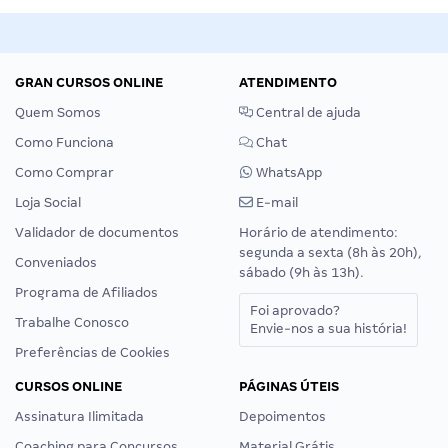
GRAN CURSOS ONLINE
ATENDIMENTO
Quem Somos
Central de ajuda
Como Funciona
Chat
Como Comprar
WhatsApp
Loja Social
E-mail
Validador de documentos
Horário de atendimento:
segunda a sexta (8h às 20h),
Conveniados
sábado (9h às 13h).
Programa de Afiliados
Foi aprovado?
Trabalhe Conosco
Envie-nos a sua história!
Preferências de Cookies
CURSOS ONLINE
PÁGINAS ÚTEIS
Assinatura Ilimitada
Depoimentos
Coaching para Concursos
Material Grátis