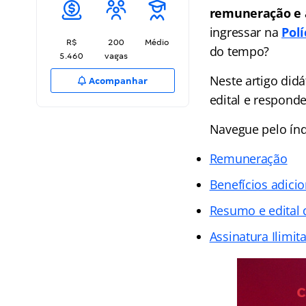
remuneração e a
ingressar na
Polí
R$
200
Médio
do tempo?
5.460
vagas
Neste artigo didá
Acompanhar
edital e responde
Navegue pelo índ
Remuneração
Benefícios adicio
Resumo e edital 
Assinatura Ilimit