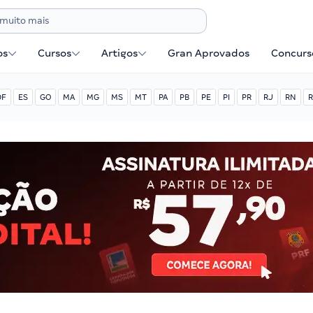
os
Cursos
Artigos
Gran Aprovados
Concurse
DF
ES
GO
MA
MG
MS
MT
PA
PB
PE
PI
PR
RJ
RN
R