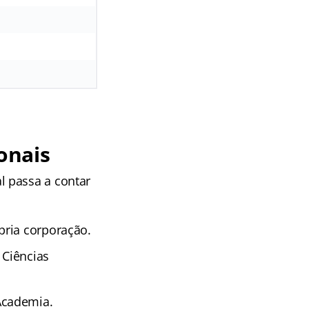
onais
l passa a contar
pria corporação.
 Ciências
Academia.