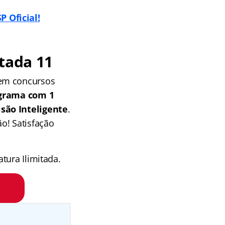
P Oficial!
tada 11
 em concursos
grama com 1
isão Inteligente
.
o! Satisfação
tura Ilimitada.