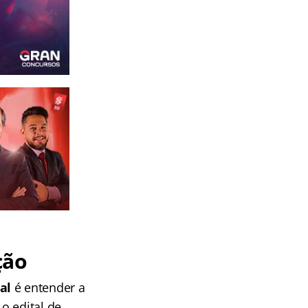
ção
al
é entender a
o edital de