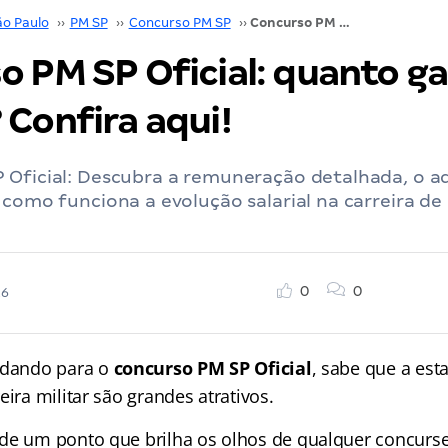
ão Paulo
››
PM SP
››
Concurso PM SP
››
Concurso PM SP Oficial: quanto ganha um Cadete? Confira aqui!
o PM SP Oficial: quanto g
 Confira aqui!
 Oficial: Descubra a remuneração detalhada, o ad
 como funciona a evolução salarial na carreira de 
0
0
26
udando para o
concurso PM SP Oficial
, sabe que a est
eira militar são grandes atrativos.
de um ponto que brilha os olhos de qualquer concurse