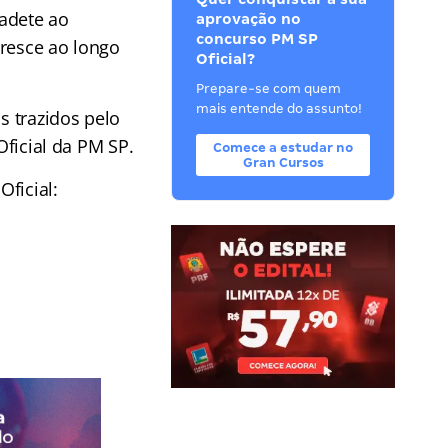
Cadete ao
aprovação no
concurso PM SP
resce ao longo
Oficial?
Prepare-se com quem
mais entende do assunto!
s trazidos pelo
Oficial da PM SP.
Comece a estudar no
Gran Cursos
ficial: