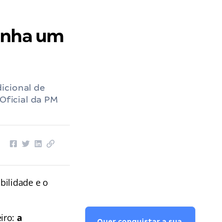
anha um
icional de
Oficial da PM
abilidade e o
iro:
a
Quer conquistar a sua