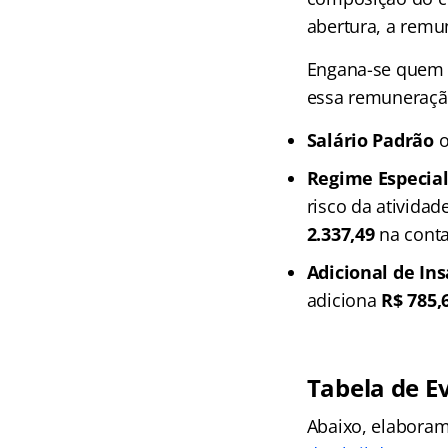
abertura, a remu
Engana-se quem p
essa remuneraçã
Salário Padrão
o
Regime Especial 
risco da ativida
2.337,49
na conta
Adicional de In
adiciona
R$ 785,
Tabela de E
Abaixo, elabora