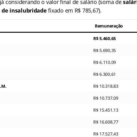
 já considerando o valor final de salário (soma de
salár
l de insalubridade
fixado em R$ 785,67).
Remuneração
R$ 5.460,65
R$ 5.690,35
R$ 6.110,09
R$ 6.300,61
P.M.
R$ 10.318,83
R$ 10.737,09
R$ 15.451,13
R$ 16.608,77
R$ 17.527,43