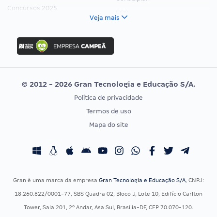
Concursos 2025
FCC
Veja mais
Concurso Nacional Unificado
FGV
Concurso Ibama
Idecan
Concurso MPU
Selecon
Editais publicados
Uniase
© 2012 - 2026 Gran Tecnologia e Educação S/A.
Vunesp
Política de privacidade
CONCURSOS POR PROFISSÃO
EXAME DE ORDEM
Termos de uso
Concursos Administrativos
OAB
Mapa do site
Concursos Educação
Prova OAB
Concursos Fiscais
Calendário OAB
Concursos Jurídicos
Questões OAB
Concursos Militares
Recursos OAB
Gran é uma marca da empresa
Gran Tecnologia e Educação S/A
, CNPJ:
Concursos Policiais
Exame de Ordem
18.260.822/0001-77, SBS Quadra 02, Bloco J, Lote 10, Edifício Carlton
Concursos Saúde
Tower, Sala 201, 2º Andar, Asa Sul, Brasília-DF, CEP 70.070-120.