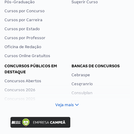
Pós-Graduação
Sugerir Curso
Cursos por Concurso
Cursos por Carreira
Cursos por Estado
Cursos por Professor
Oficina de Redação
Cursos Online Gratuitos
CONCURSOS PÚBLICOS EM
BANCAS DE CONCURSOS
DESTAQUE
Cebraspe
Concursos Abertos
Cesgranrio
Concursos 2026
Consulplan
Concursos 2025
FCC
Veja mais
Concurso Nacional Unificado
FGV
Concurso Ibama
Idecan
Concurso MPU
Selecon