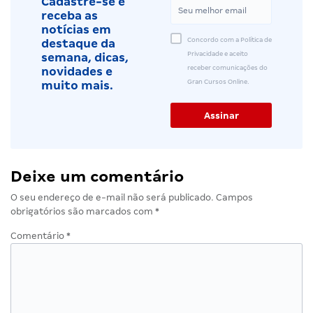
Cadastre-se e
receba as
notícias em
Concordo com a Política de
destaque da
Privacidade e aceito
semana, dicas,
receber comunicações do
novidades e
Gran Cursos Online.
muito mais.
Deixe um comentário
O seu endereço de e-mail não será publicado.
Campos
obrigatórios são marcados com
*
Comentário
*