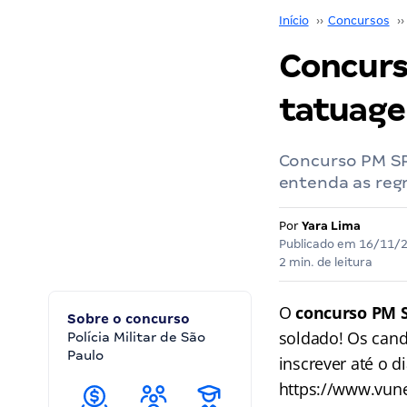
Início
››
Concursos
››
Concurs
tatuage
Concurso PM SP
entenda as reg
Por
Yara Lima
Publicado em
16/11/
2 min. de leitura
O
concurso PM 
Sobre o concurso
soldado! Os can
Polícia Militar de São
Paulo
inscrever até o 
https://www.vun