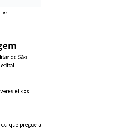
lino.
agem
itar de São
edital.
veres éticos
s ou que pregue a