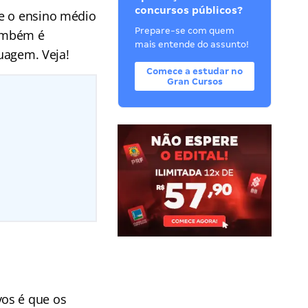
concursos públicos?
ge o ensino médio
Prepare-se com quem
Também é
mais entende do assunto!
tuagem. Veja!
Comece a estudar no
Gran Cursos
vos é que os