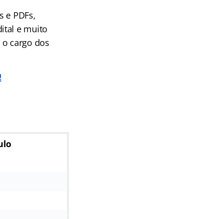
s e PDFs,
ital e muito
 o cargo dos
!
ulo