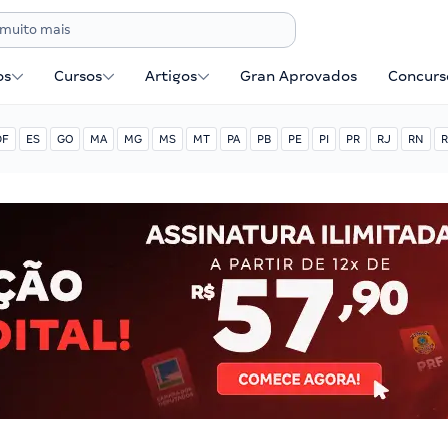
os
Cursos
Artigos
Gran Aprovados
Concurse
DF
ES
GO
MA
MG
MS
MT
PA
PB
PE
PI
PR
RJ
RN
R