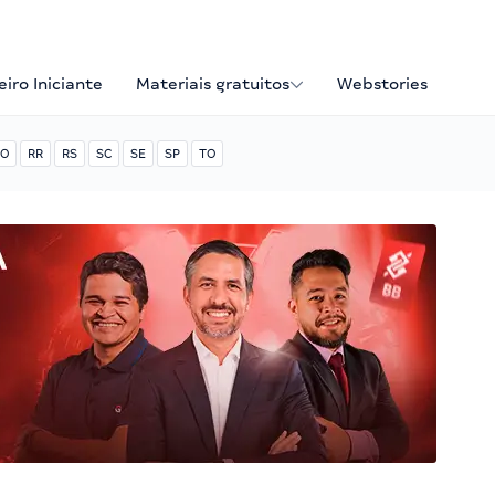
iro Iniciante
Materiais gratuitos
Webstories
O
RR
RS
SC
SE
SP
TO