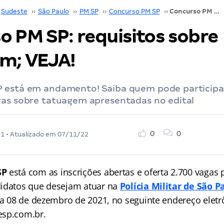
Sudeste
››
São Paulo
››
PM SP
››
Concurso PM SP
››
Concurso PM SP: requisitos sobre tatuagem; VEJA!
o PM SP: requisitos sobre
m; VEJA!
 está em andamento! Saiba quem pode participa
ras sobre tatuagem apresentadas no edital
0
0
21
• Atualizado em
07/11/22
SP
está com as inscrições abertas e oferta 2.700 vagas 
didatos que desejam atuar na
Polícia Militar de São P
dia 08 de dezembro de 2021, no seguinte endereço eletr
esp.com.br.