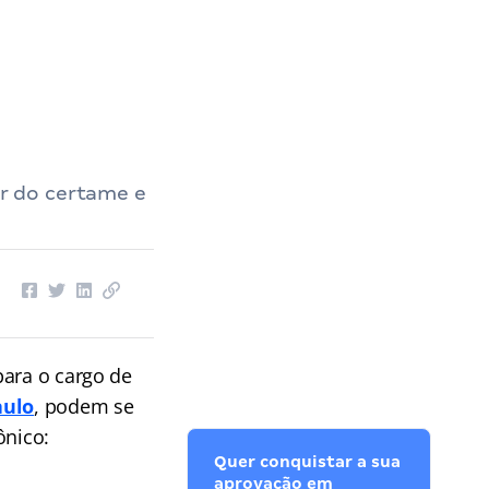
r do certame e
para o cargo de
aulo
, podem se
ônico:
Quer conquistar a sua
aprovação em