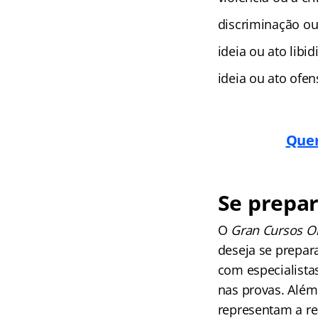
discriminação ou
ideia ou ato libid
ideia ou ato ofe
Quer
Se prepar
O
Gran Cursos O
deseja se prepara
com especialista
nas provas. Além
representam a re