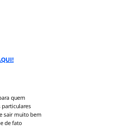
AQUI!
 para quem
 particulares
se sair muito bem
e de fato