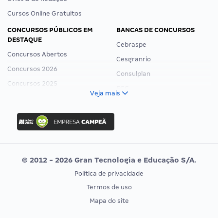
Cursos Online Gratuitos
CONCURSOS PÚBLICOS EM
BANCAS DE CONCURSOS
DESTAQUE
Cebraspe
Concursos Abertos
Cesgranrio
Concursos 2026
Consulplan
Concursos 2025
FCC
Veja mais
Concurso Nacional Unificado
FGV
Concurso Ibama
Idecan
Concurso MPU
Selecon
Editais publicados
Uniase
© 2012 - 2026 Gran Tecnologia e Educação S/A.
Vunesp
Política de privacidade
CONCURSOS POR PROFISSÃO
EXAME DE ORDEM
Termos de uso
Concursos Administrativos
OAB
Mapa do site
Concursos Educação
Prova OAB