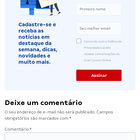
Cadastre-se e
receba as
notícias em
Concordo com a Política de
destaque da
Privacidade e aceito
semana, dicas,
receber comunicações do
novidades e
Gran Cursos Online.
muito mais.
Deixe um comentário
O seu endereço de e-mail não será publicado.
Campos
obrigatórios são marcados com
*
Comentário
*