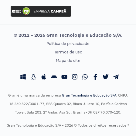
Concurso Ibama
Idecan
Concurso MPU
Selecon
Editais publicados
Uniase
© 2012 - 2026 Gran Tecnologia e Educação S/A.
Vunesp
Política de privacidade
CONCURSOS POR PROFISSÃO
EXAME DE ORDEM
Termos de uso
Concursos Administrativos
OAB
Mapa do site
Concursos Educação
Prova OAB
Concursos Fiscais
Calendário OAB
Concursos Jurídicos
Questões OAB
Concursos Militares
Recursos OAB
Gran é uma marca da empresa
Gran Tecnologia e Educação S/A
, CNPJ:
Concursos Policiais
Exame de Ordem
18.260.822/0001-77, SBS Quadra 02, Bloco J, Lote 10, Edifício Carlton
Concursos Saúde
Tower, Sala 201, 2º Andar, Asa Sul, Brasília-DF, CEP 70.070-120.
Concursos Tribunais
Gran Tecnologia e Educação S/A - 2026 © Todos os direitos reservados ®
Residência Multiprofissional