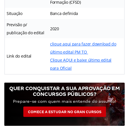
Formação (CFSD)
Situação
Banca definida
Previsão p/
2020
publicação do edital
clique aqui para fazer download do
último edital PM TO
Link do edital
Clique AQUI e baixe último edital
para Oficial
QUER CONQUISTAR A SUA APROVAÇÃO EM
CONCURSOS PÚBLICOS?
Prepare-se com quem mais entende do assunto!
COMECE A ESTUDAR NO GRAN CURSOS