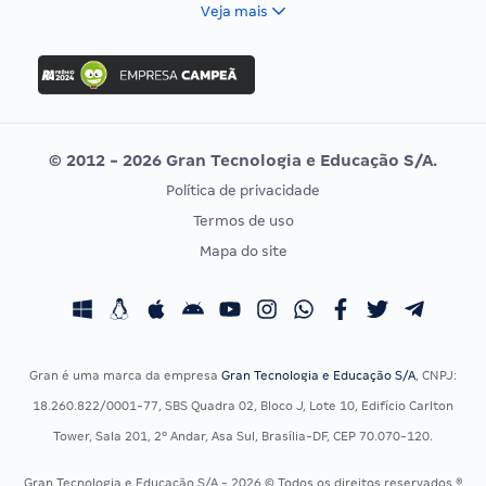
FCC
Veja mais
Concurso Nacional Unificado
FGV
Concurso Ibama
Idecan
Concurso MPU
Selecon
Editais publicados
Uniase
© 2012 - 2026 Gran Tecnologia e Educação S/A.
Vunesp
Política de privacidade
CONCURSOS POR PROFISSÃO
EXAME DE ORDEM
Termos de uso
Concursos Administrativos
OAB
Mapa do site
Concursos Educação
Prova OAB
Concursos Fiscais
Calendário OAB
Concursos Jurídicos
Questões OAB
Concursos Militares
Recursos OAB
Gran é uma marca da empresa
Gran Tecnologia e Educação S/A
, CNPJ:
Concursos Policiais
Exame de Ordem
18.260.822/0001-77, SBS Quadra 02, Bloco J, Lote 10, Edifício Carlton
Concursos Saúde
Tower, Sala 201, 2º Andar, Asa Sul, Brasília-DF, CEP 70.070-120.
Concursos Tribunais
Gran Tecnologia e Educação S/A - 2026 © Todos os direitos reservados ®