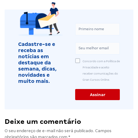
Cadastre-se e
receba as
notícias em
Concordo com a Política de
destaque da
Privacidade e aceito
semana, dicas,
receber comunicações do
novidades e
Gran Cursos Online.
muito mais.
Deixe um comentário
O seu endereço de e-mail não será publicado.
Campos
obrigatórios são marcados com
*