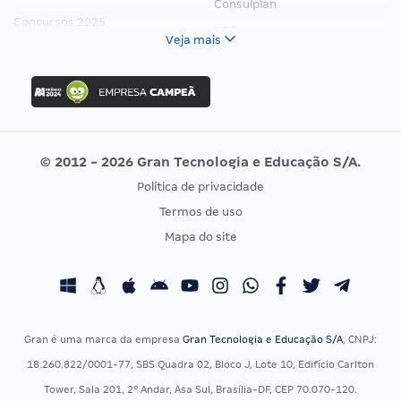
Consulplan
Concursos 2025
FCC
Veja mais
Concurso Nacional Unificado
FGV
Concurso Ibama
Idecan
Concurso MPU
Selecon
Editais publicados
Uniase
© 2012 - 2026 Gran Tecnologia e Educação S/A.
Vunesp
Política de privacidade
CONCURSOS POR PROFISSÃO
EXAME DE ORDEM
Termos de uso
Concursos Administrativos
OAB
Mapa do site
Concursos Educação
Prova OAB
Concursos Fiscais
Calendário OAB
Concursos Jurídicos
Questões OAB
Concursos Militares
Recursos OAB
Gran é uma marca da empresa
Gran Tecnologia e Educação S/A
, CNPJ:
Concursos Policiais
Exame de Ordem
18.260.822/0001-77, SBS Quadra 02, Bloco J, Lote 10, Edifício Carlton
Concursos Saúde
Tower, Sala 201, 2º Andar, Asa Sul, Brasília-DF, CEP 70.070-120.