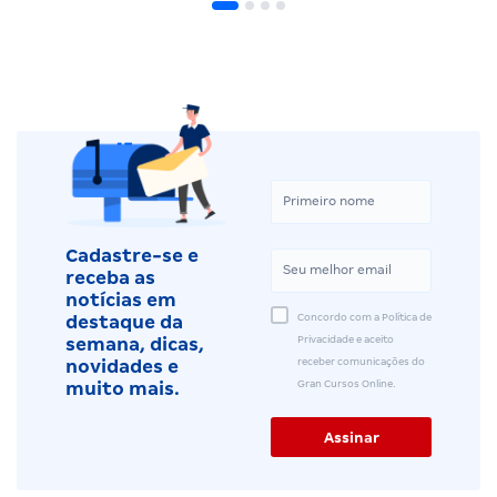
Cadastre-se e
receba as
notícias em
Concordo com a Política de
destaque da
Privacidade e aceito
semana, dicas,
receber comunicações do
novidades e
Gran Cursos Online.
muito mais.