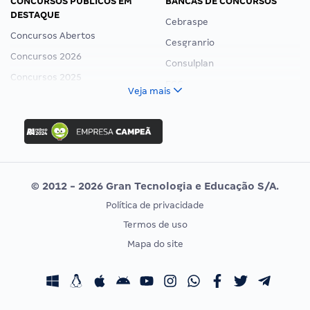
CONCURSOS PÚBLICOS EM
BANCAS DE CONCURSOS
DESTAQUE
Cebraspe
Concursos Abertos
Cesgranrio
Concursos 2026
Consulplan
Concursos 2025
FCC
Veja mais
Concurso Nacional Unificado
FGV
Concurso Ibama
Idecan
Concurso MPU
Selecon
Editais publicados
Uniase
© 2012 - 2026 Gran Tecnologia e Educação S/A.
Vunesp
Política de privacidade
CONCURSOS POR PROFISSÃO
EXAME DE ORDEM
Termos de uso
Concursos Administrativos
OAB
Mapa do site
Concursos Educação
Prova OAB
Concursos Fiscais
Calendário OAB
Concursos Jurídicos
Questões OAB