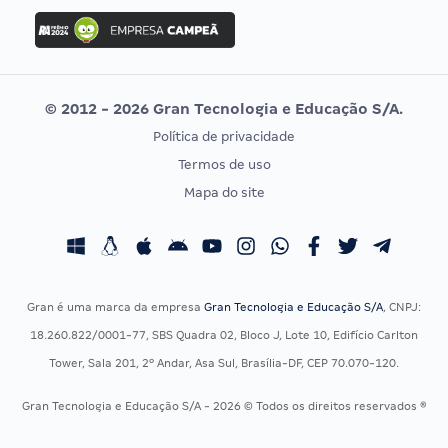
Concurso Ibama
Idecan
Concurso MPU
Selecon
Editais publicados
Uniase
© 2012 - 2026 Gran Tecnologia e Educação S/A.
Vunesp
Política de privacidade
CONCURSOS POR PROFISSÃO
EXAME DE ORDEM
Termos de uso
Concursos Administrativos
OAB
Mapa do site
Concursos Educação
Prova OAB
Concursos Fiscais
Calendário OAB
Concursos Jurídicos
Questões OAB
Concursos Militares
Recursos OAB
Gran é uma marca da empresa
Gran Tecnologia e Educação S/A
, CNPJ:
Concursos Policiais
Exame de Ordem
18.260.822/0001-77, SBS Quadra 02, Bloco J, Lote 10, Edifício Carlton
Concursos Saúde
Tower, Sala 201, 2º Andar, Asa Sul, Brasília-DF, CEP 70.070-120.
Concursos Tribunais
Gran Tecnologia e Educação S/A - 2026 © Todos os direitos reservados ®
Residência Multiprofissional