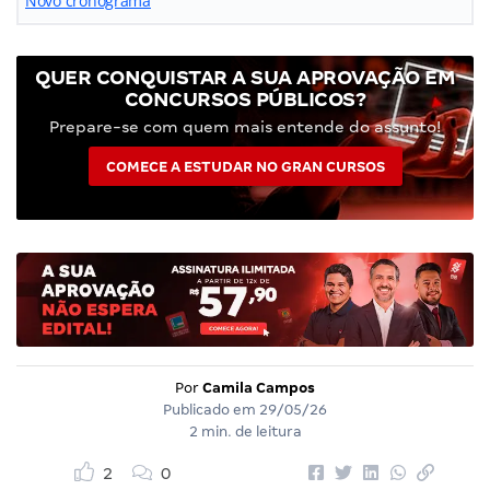
Novo cronograma
QUER CONQUISTAR A SUA APROVAÇÃO EM
CONCURSOS PÚBLICOS?
Prepare-se com quem mais entende do assunto!
COMECE A ESTUDAR NO GRAN CURSOS
Por
Camila Campos
Publicado em
29/05/26
2 min. de leitura
2
0