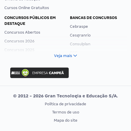
Cursos Online Gratuitos
CONCURSOS PÚBLICOS EM
BANCAS DE CONCURSOS
DESTAQUE
Cebraspe
Concursos Abertos
Cesgranrio
Concursos 2026
Consulplan
Concursos 2025
FCC
Veja mais
Concurso Nacional Unificado
FGV
Concurso Ibama
Idecan
Concurso MPU
Selecon
Editais publicados
Uniase
© 2012 - 2026 Gran Tecnologia e Educação S/A.
Vunesp
Política de privacidade
CONCURSOS POR PROFISSÃO
EXAME DE ORDEM
Termos de uso
Concursos Administrativos
OAB
Mapa do site
Concursos Educação
Prova OAB