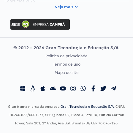
Concursos 2025
FCC
Veja mais
Concurso Nacional Unificado
FGV
Concurso Ibama
Idecan
Concurso MPU
Selecon
Editais publicados
Uniase
© 2012 - 2026 Gran Tecnologia e Educação S/A.
Vunesp
Política de privacidade
CONCURSOS POR PROFISSÃO
EXAME DE ORDEM
Termos de uso
Concursos Administrativos
OAB
Mapa do site
Concursos Educação
Prova OAB
Concursos Fiscais
Calendário OAB
Concursos Jurídicos
Questões OAB
Concursos Militares
Recursos OAB
Gran é uma marca da empresa
Gran Tecnologia e Educação S/A
, CNPJ:
Concursos Policiais
Exame de Ordem
18.260.822/0001-77, SBS Quadra 02, Bloco J, Lote 10, Edifício Carlton
Concursos Saúde
Tower, Sala 201, 2º Andar, Asa Sul, Brasília-DF, CEP 70.070-120.
Concursos Tribunais