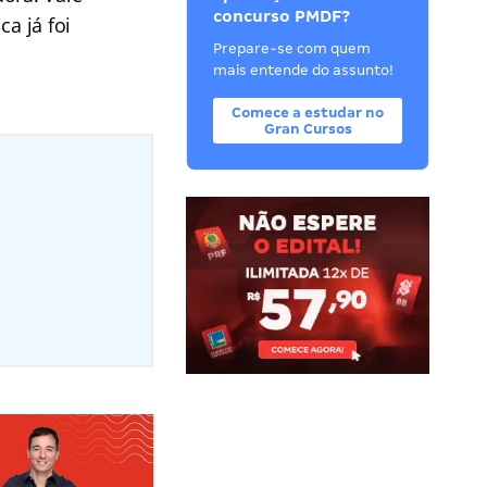
concurso PMDF?
a já foi
Prepare-se com quem
mais entende do assunto!
Comece a estudar no
Gran Cursos