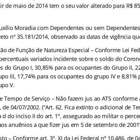
ir de maio de 2014 tem o seu valor alterado para R$ 85
uxílio Moradia com Dependentes ou sem Dependentes 
reto nº 35.181/2014, observado as datas de vigência q
ação de Função de Natureza Especial – Conforme Lei Fed
 percentuais variados incidente sobre o soldo do Coron
s do Grupo I, 30,85% para os ocupantes do Grupo II, 2
po III, 17,74% para os ocupantes do grupo IV e 8,81% 
upo V.
de Tempo de Serviço – Não fazem jus ao ATS conforme a
, de 04/07/2002. (“Art. 62. Fica extinto o adicional de T
 d do inciso II do art. 1º, assegurado ao militar o perce
os anuênios a que fizer jus em 5 de setembro de 2001”
to – Conforme art. 3º, XI da Lei Federal nº 10.486, de 0