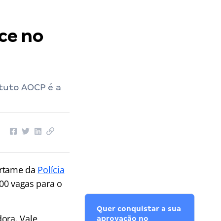
ce no
ituto AOCP é a
ertame da
Polícia
00 vagas para o
Quer conquistar a sua
ora. Vale
aprovação no