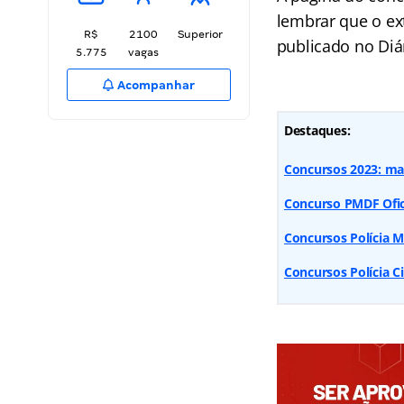
lembrar que o ext
R$
2100
Superior
publicado no Diár
5.775
vagas
Acompanhar
Destaques:
Concursos 2023: mai
Concurso PMDF Ofic
Concursos Polícia M
Concursos Polícia C