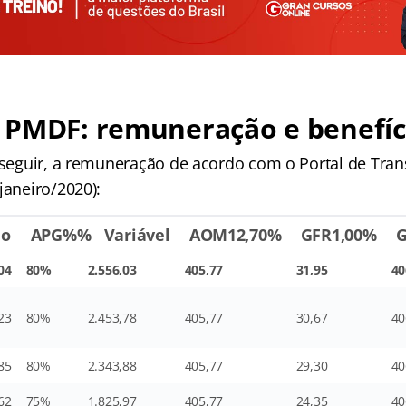
 PMDF: remuneração e benefíc
a seguir, a remuneração de acordo com o Portal de Tra
janeiro/2020):
do
APG%
% Variável
AOM
12,70%
GFR
1,00%
G
04
80%
2.556,03
405,77
31,95
40
23
80%
2.453,78
405,77
30,67
40
85
80%
2.343,88
405,77
29,30
40
62
75%
1.825,97
405,77
24,35
40