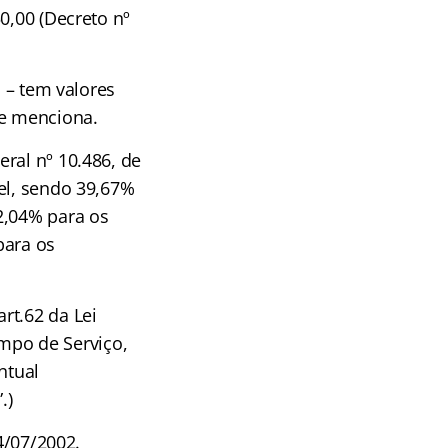
0,00 (Decreto nº
– tem valores
ue menciona.
eral nº 10.486, de
el, sendo 39,67%
2,04% para os
para os
rt.62 da Lei
empo de Serviço,
ntual
.)
4/07/2002.