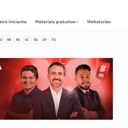
iro Iniciante
Materiais gratuitos
Webstories
O
RR
RS
SC
SE
SP
TO