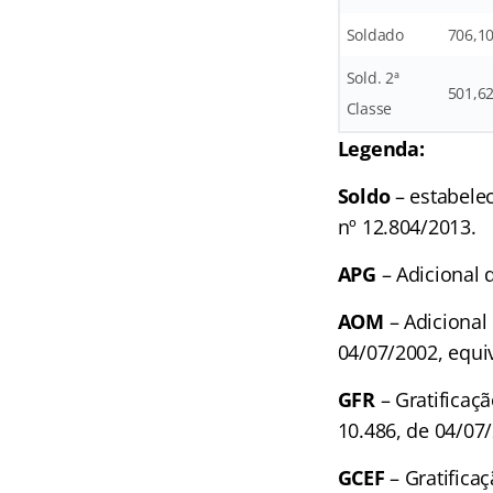
Soldado
706,1
Sold. 2ª
501,6
Classe
Legenda:
Soldo
– estabelec
nº 12.804/2013.
APG
– Adicional 
AOM
– Adicional
04/07/2002, equi
GFR
– Gratificaç
10.486, de 04/07/
GCEF
– Gratifica