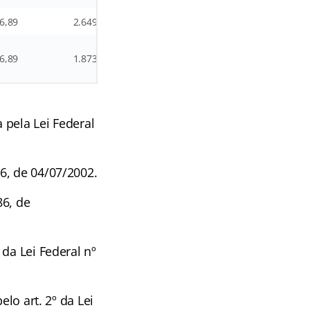
6,89
2.649,25
1.000,00
176,53
5.7
6,89
1.873,69
1.000,00
–
4.4
a pela Lei Federal
6, de 04/07/2002.
86, de
da Lei Federal nº
elo art. 2º da Lei