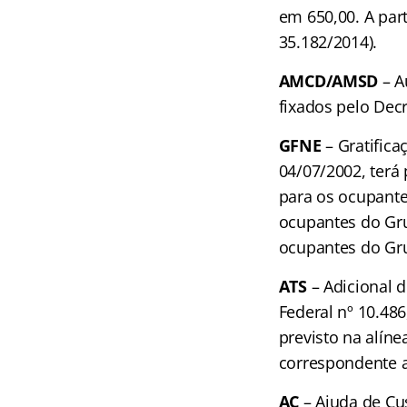
em 650,00. A part
35.182/2014).
AMCD/AMSD
– A
fixados pelo Dec
GFNE
– Gratific
04/07/2002, terá
para os ocupante
ocupantes do Gru
ocupantes do Gr
ATS
– Adicional 
Federal nº 10.486
previsto na alínea
correspondente a
AC
– Ajuda de Cus