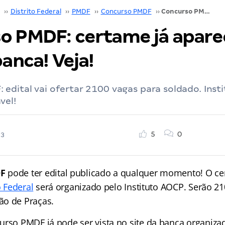
››
Distrito Federal
››
PMDF
››
Concurso PMDF
››
Concurso PMDF: certame já aparece no site da banca! Veja!
o PMDF: certame já apare
banca! Veja!
edital vai ofertar 2100 vagas para soldado. Inst
vel!
5
0
23
DF
pode ter edital publicado a qualquer momento! O c
o Federal
será organizado pelo Instituto AOCP. Serão 21
ão de Praças.
urso PMDF já pode ser vista no site da banca organizad