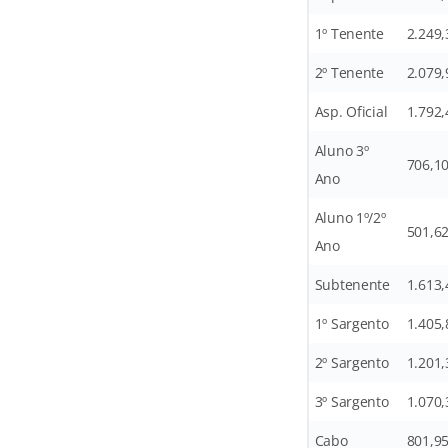
1º Tenente
2.249,
2º Tenente
2.079,
Asp. Oficial
1.792,
Aluno 3º
706,1
Ano
Aluno 1º/2º
501,6
Ano
Subtenente
1.613,
1º Sargento
1.405,
2º Sargento
1.201,
3º Sargento
1.070,
Cabo
801,9