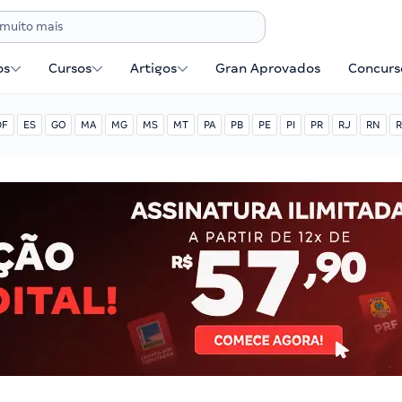
os
Cursos
Artigos
Gran Aprovados
Concurse
DF
ES
GO
MA
MG
MS
MT
PA
PB
PE
PI
PR
RJ
RN
R