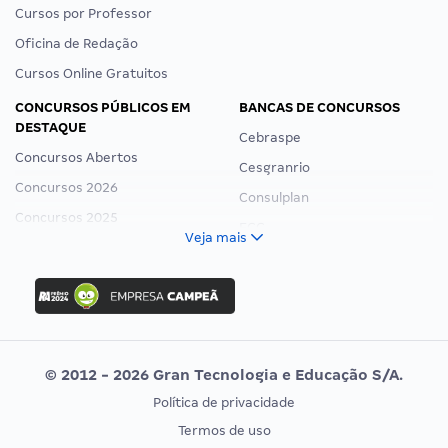
Cursos por Professor
Oficina de Redação
Cursos Online Gratuitos
CONCURSOS PÚBLICOS EM
BANCAS DE CONCURSOS
DESTAQUE
Cebraspe
Concursos Abertos
Cesgranrio
Concursos 2026
Consulplan
Concursos 2025
FCC
Veja mais
Concurso Nacional Unificado
FGV
Concurso Ibama
Idecan
Concurso MPU
Selecon
Editais publicados
Uniase
© 2012 - 2026 Gran Tecnologia e Educação S/A.
Vunesp
Política de privacidade
CONCURSOS POR PROFISSÃO
EXAME DE ORDEM
Termos de uso
Concursos Administrativos
OAB