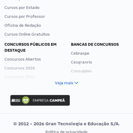
Cursos por Estado
Cursos por Professor
Oficina de Redação
Cursos Online Gratuitos
CONCURSOS PÚBLICOS EM
BANCAS DE CONCURSOS
DESTAQUE
Cebraspe
Concursos Abertos
Cesgranrio
Concursos 2026
Consulplan
Concursos 2025
FCC
Veja mais
Concurso Nacional Unificado
FGV
Concurso Ibama
Idecan
Concurso MPU
Selecon
Editais publicados
Uniase
© 2012 - 2026 Gran Tecnologia e Educação S/A.
Vunesp
Política de privacidade