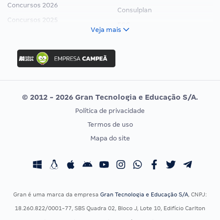
Concursos 2026
Consulplan
Concursos 2025
FCC
Veja mais
Concurso Nacional Unificado
FGV
Concurso Ibama
Idecan
Concurso MPU
Selecon
Editais publicados
Uniase
© 2012 - 2026 Gran Tecnologia e Educação S/A.
Vunesp
Política de privacidade
CONCURSOS POR PROFISSÃO
EXAME DE ORDEM
Termos de uso
Concursos Administrativos
OAB
Mapa do site
Concursos Educação
Prova OAB
Concursos Fiscais
Calendário OAB
Concursos Jurídicos
Questões OAB
Concursos Militares
Recursos OAB
Gran é uma marca da empresa
Gran Tecnologia e Educação S/A
, CNPJ:
Concursos Policiais
Exame de Ordem
18.260.822/0001-77, SBS Quadra 02, Bloco J, Lote 10, Edifício Carlton
Concursos Saúde