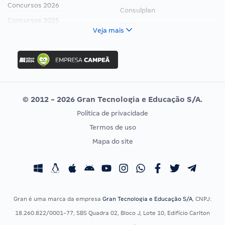
Concursos 2026
Consulplan
Concursos 2025
FCC
Veja mais
Concurso Nacional Unificado
FGV
Concurso Ibama
Idecan
Concurso MPU
Selecon
Editais publicados
Uniase
© 2012 - 2026 Gran Tecnologia e Educação S/A.
Vunesp
Política de privacidade
CONCURSOS POR PROFISSÃO
EXAME DE ORDEM
Termos de uso
Concursos Administrativos
OAB
Mapa do site
Concursos Educação
Prova OAB
Concursos Fiscais
Calendário OAB
Concursos Jurídicos
Questões OAB
Concursos Militares
Recursos OAB
Gran é uma marca da empresa
Gran Tecnologia e Educação S/A
, CNPJ:
Concursos Policiais
Exame de Ordem
18.260.822/0001-77, SBS Quadra 02, Bloco J, Lote 10, Edifício Carlton
Concursos Saúde