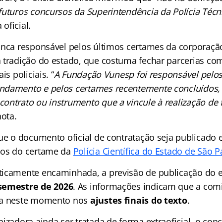
futuros concursos da Superintendência da Polícia Técni
 oficial.
anca responsável pelos últimos certames da corporação
 tradição do estado, que costuma fechar parcerias com 
is policiais. “
A Fundação Vunesp foi responsável pelo
ndamento e pelos certames recentemente concluídos, 
ontrato ou instrumento que a vincule à realização de 
ota.
que o documento oficial de contratação seja publicado 
mos do certame da
Polícia Científica do Estado de São P
icamente encaminhada, a previsão de publicação do e
semestre de 2026
. As informações indicam que a com
ha neste momento nos
ajustes finais do texto
.
izadora ainda ser tratada de forma extraoficial, o conc