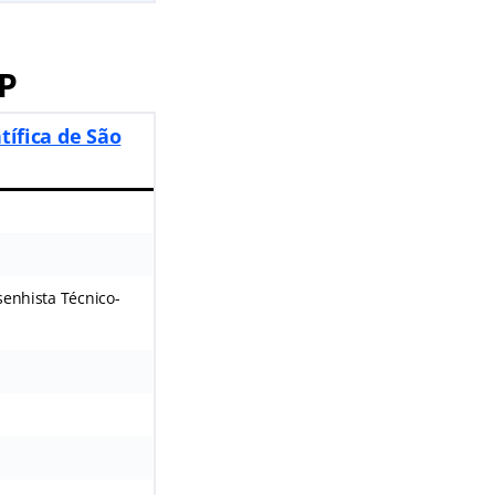
SP
tífica de São
senhista Técnico-