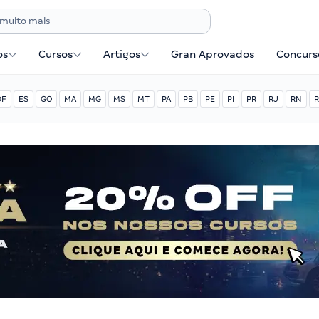
os
Cursos
Artigos
Gran Aprovados
Concurse
DF
ES
GO
MA
MG
MS
MT
PA
PB
PE
PI
PR
RJ
RN
R