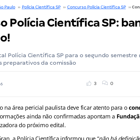
ão Paulo
››
Polícia Científica SP
››
Concurso Polícia Científica SP
››
 Polícia Científica SP: b
o!
tal Polícia Científica SP para o segundo semestre
 preparativos da comissão
3
0
26
na área pericial paulista deve ficar atento para o
conc
nformações ainda não confirmadas apontam a
Fundaçã
izadora do próximo edital.
an, a Polícia Científica informou que “
não há definiçã