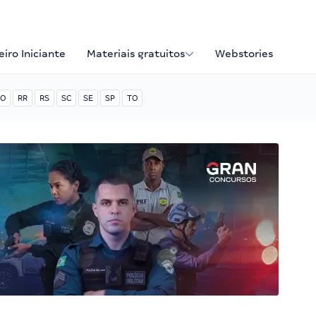
iro Iniciante
Materiais gratuitos
Webstories
O
RR
RS
SC
SE
SP
TO