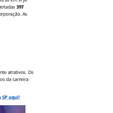
fertadas
397
corporação. As
nte atrativos. Os
os da carreira
a SP aqui!