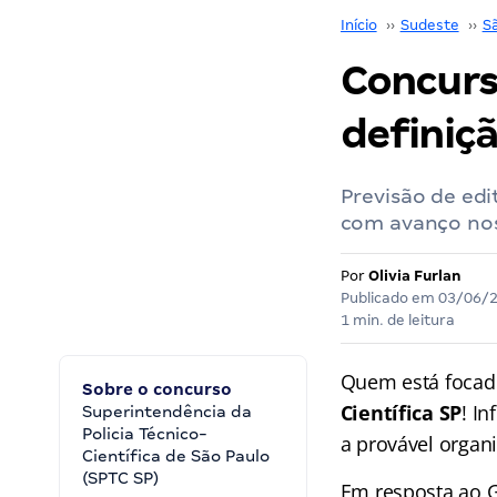
Início
››
Sudeste
››
S
Concurso
definiçã
Previsão de edi
com avanço nos
Por
Olivia Furlan
Publicado em
03/06/
1 min. de leitura
Quem está focado 
Sobre o concurso
Científica SP
! I
Superintendência da
Policia Técnico-
a provável organ
Científica de São Paulo
(SPTC SP)
Em resposta ao Gr