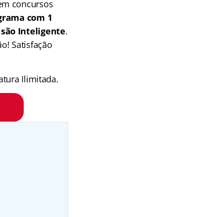
 em concursos
grama com 1
isão Inteligente
.
o! Satisfação
tura Ilimitada.