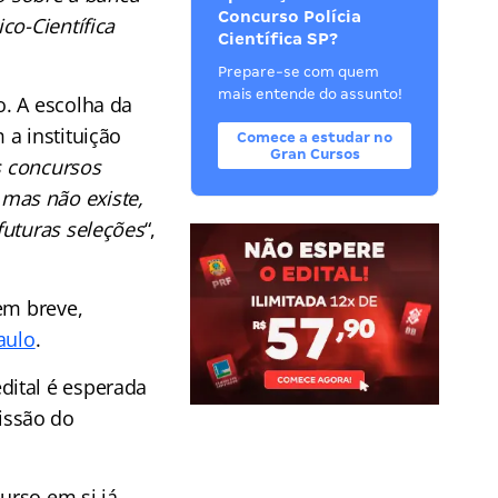
Concurso Polícia
co-Científica
Científica SP?
Prepare-se com quem
mais entende do assunto!
. A escolha da
a instituição
Comece a estudar no
Gran Cursos
s concursos
mas não existe,
futuras seleções
“,
em breve,
aulo
.
dital é esperada
issão do
urso em si já