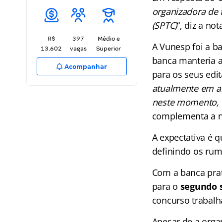
organizadora de 
(SPTC)
“, diz a nota
R$
397
Médio e
A Vunesp foi a b
13.602
vagas
Superior
banca manteria a
Acompanhar
para os seus edita
atualmente em a
neste momento, c
complementa a n
A expectativa é 
definindo os ru
Com a banca prat
para o
segundo 
concurso trabal
Apesar de a organ