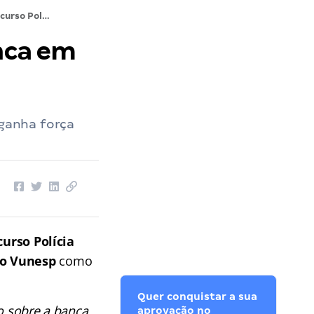
Concurso Polícia Científica SP: banca em definição!
anca em
 ganha força
urso Polícia
o Vunesp
como
Quer conquistar a sua
o sobre a banca
aprovação no