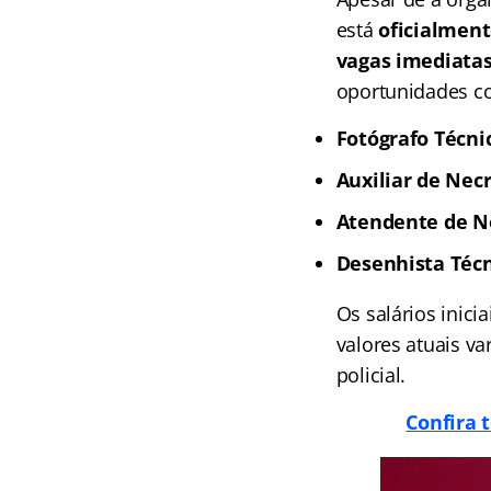
está
oficialment
vagas imediata
oportunidades co
Fotógrafo Técnic
Auxiliar de Necr
Atendente de Ne
Desenhista Técni
Os salários inici
valores atuais v
policial.
Confira t