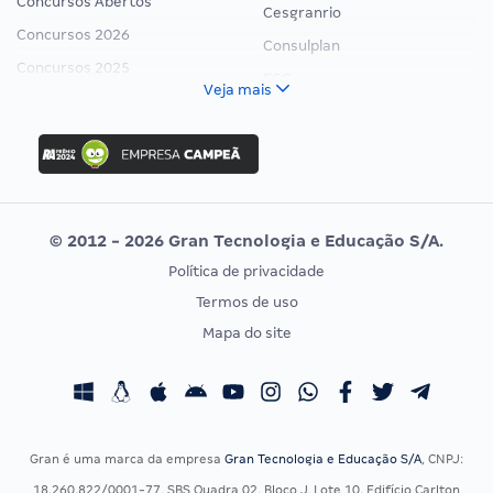
Concursos Abertos
Cesgranrio
Concursos 2026
Consulplan
Concursos 2025
FCC
Veja mais
Concurso Nacional Unificado
FGV
Concurso Ibama
Idecan
Concurso MPU
Selecon
Editais publicados
Uniase
© 2012 - 2026 Gran Tecnologia e Educação S/A.
Vunesp
Política de privacidade
CONCURSOS POR PROFISSÃO
EXAME DE ORDEM
Termos de uso
Concursos Administrativos
OAB
Mapa do site
Concursos Educação
Prova OAB
Concursos Fiscais
Calendário OAB
Concursos Jurídicos
Questões OAB
Concursos Militares
Recursos OAB
Gran é uma marca da empresa
Gran Tecnologia e Educação S/A
, CNPJ:
Concursos Policiais
Exame de Ordem
18.260.822/0001-77, SBS Quadra 02, Bloco J, Lote 10, Edifício Carlton