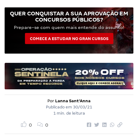
QUER CONQUISTAR A SUA APROVAÇÃO EM
CONCURSOS PÚBLICOS?
Prepare-se com quem mais entende do assunto!
COMECE A ESTUDAR NO GRAN CURSOS
Por
Lanna Sant'Anna
Publicado em
30/03/21
1 min. de leitura
0
0