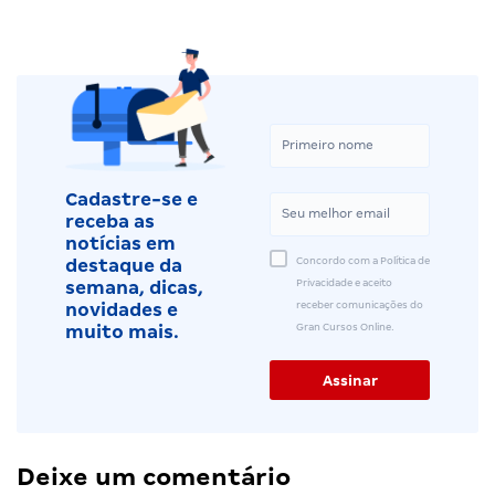
Cadastre-se e
receba as
notícias em
Concordo com a Política de
destaque da
Privacidade e aceito
semana, dicas,
receber comunicações do
novidades e
Gran Cursos Online.
muito mais.
Deixe um comentário