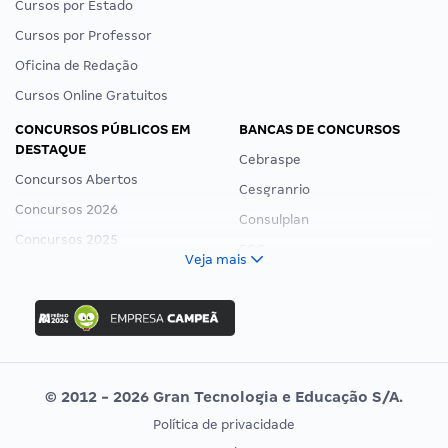
Cursos por Estado
Cursos por Professor
Oficina de Redação
Cursos Online Gratuitos
CONCURSOS PÚBLICOS EM
BANCAS DE CONCURSOS
DESTAQUE
Cebraspe
Concursos Abertos
Cesgranrio
Concursos 2026
Consulplan
Concursos 2025
FCC
Veja mais
Concurso Nacional Unificado
FGV
Concurso Ibama
Idecan
Concurso MPU
Selecon
Editais publicados
Uniase
© 2012 - 2026 Gran Tecnologia e Educação S/A.
Vunesp
Política de privacidade
CONCURSOS POR PROFISSÃO
EXAME DE ORDEM