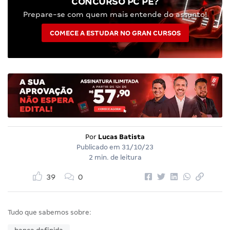
CONCURSO PC PE?
Prepare-se com quem mais entende do assunto!
COMECE A ESTUDAR NO GRAN CURSOS
Por
Lucas Batista
Publicado em
31/10/23
2 min. de leitura
39
0
Tudo que sabemos sobre: