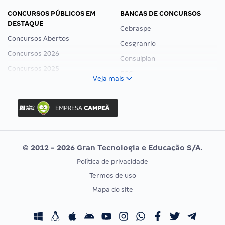
CONCURSOS PÚBLICOS EM
BANCAS DE CONCURSOS
DESTAQUE
Cebraspe
Concursos Abertos
Cesgranrio
Concursos 2026
Consulplan
Concursos 2025
FCC
Veja mais
Concurso Nacional Unificado
FGV
Concurso Ibama
Idecan
Concurso MPU
Selecon
Editais publicados
Uniase
© 2012 - 2026 Gran Tecnologia e Educação S/A.
Vunesp
Política de privacidade
CONCURSOS POR PROFISSÃO
EXAME DE ORDEM
Termos de uso
Concursos Administrativos
OAB
Mapa do site
Concursos Educação
Prova OAB
Concursos Fiscais
Calendário OAB