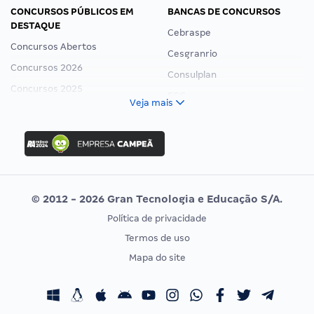
CONCURSOS PÚBLICOS EM
BANCAS DE CONCURSOS
DESTAQUE
Cebraspe
Concursos Abertos
Cesgranrio
Concursos 2026
Consulplan
Concursos 2025
FCC
Veja mais
Concurso Nacional Unificado
FGV
Concurso Ibama
Idecan
Concurso MPU
Selecon
Editais publicados
Uniase
© 2012 - 2026 Gran Tecnologia e Educação S/A.
Vunesp
Política de privacidade
CONCURSOS POR PROFISSÃO
EXAME DE ORDEM
Termos de uso
Concursos Administrativos
OAB
Mapa do site
Concursos Educação
Prova OAB
Concursos Fiscais
Calendário OAB
Concursos Jurídicos
Questões OAB