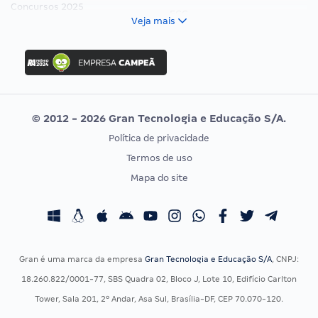
Concursos 2025
FCC
Veja mais
Concurso Nacional Unificado
FGV
Concurso Ibama
Idecan
Concurso MPU
Selecon
Editais publicados
Uniase
© 2012 - 2026 Gran Tecnologia e Educação S/A.
Vunesp
Política de privacidade
CONCURSOS POR PROFISSÃO
EXAME DE ORDEM
Termos de uso
Concursos Administrativos
OAB
Mapa do site
Concursos Educação
Prova OAB
Concursos Fiscais
Calendário OAB
Concursos Jurídicos
Questões OAB
Concursos Militares
Recursos OAB
Gran é uma marca da empresa
Gran Tecnologia e Educação S/A
, CNPJ:
Concursos Policiais
Exame de Ordem
18.260.822/0001-77, SBS Quadra 02, Bloco J, Lote 10, Edifício Carlton
Concursos Saúde
Tower, Sala 201, 2º Andar, Asa Sul, Brasília-DF, CEP 70.070-120.
Concursos Tribunais