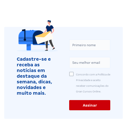
Cadastre-se e
receba as
notícias em
Concordo com a Política de
destaque da
Privacidade e aceito
semana, dicas,
receber comunicações do
novidades e
Gran Cursos Online.
muito mais.