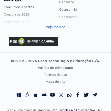
Cebraspe
Concursos Abertos
Cesgranrio
Concursos 2026
Consulplan
Concursos 2025
FCC
Veja mais
Concurso Nacional Unificado
FGV
Concurso Ibama
Idecan
Concurso MPU
Selecon
Editais publicados
Uniase
© 2012 - 2026 Gran Tecnologia e Educação S/A.
Vunesp
Política de privacidade
CONCURSOS POR PROFISSÃO
EXAME DE ORDEM
Termos de uso
Concursos Administrativos
OAB
Mapa do site
Concursos Educação
Prova OAB
Concursos Fiscais
Calendário OAB
Concursos Jurídicos
Questões OAB
Concursos Militares
Recursos OAB
Gran é uma marca da empresa
Gran Tecnologia e Educação S/A
, CNPJ: