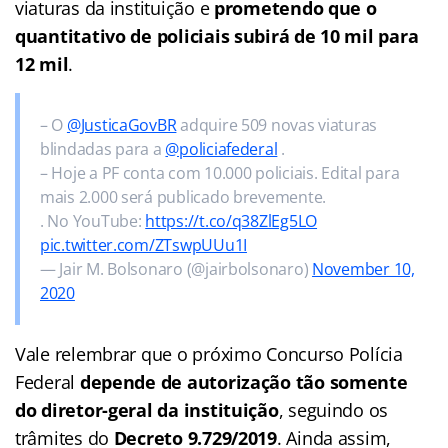
viaturas da instituição e
prometendo que o
quantitativo de policiais subirá de 10 mil para
12 mil
.
– O
@JusticaGovBR
adquire 509 novas viaturas
blindadas para a
@policiafederal
.
– Hoje a PF conta com 10.000 policiais. Edital para
mais 2.000 será publicado brevemente.
. No YouTube:
https://t.co/q38ZlEg5LO
pic.twitter.com/ZTswpUUu1I
— Jair M. Bolsonaro (@jairbolsonaro)
November 10,
2020
Vale relembrar que o próximo Concurso Polícia
Federal
depende de autorização tão somente
do diretor-geral da instituição
, seguindo os
trâmites do
Decreto 9.729/2019
. Ainda assim,