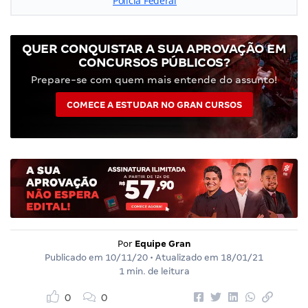
Polícia Federal
QUER CONQUISTAR A SUA APROVAÇÃO EM
CONCURSOS PÚBLICOS?
Prepare-se com quem mais entende do assunto!
COMECE A ESTUDAR NO GRAN CURSOS
Por
Equipe Gran
Publicado em
10/11/20
• Atualizado em
18/01/21
1 min. de leitura
0
0