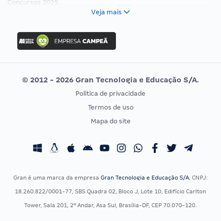
Concursos 2025
FCC
Veja mais
Concurso Nacional Unificado
FGV
Concurso Ibama
Idecan
Concurso MPU
Selecon
Editais publicados
Uniase
© 2012 - 2026 Gran Tecnologia e Educação S/A.
Vunesp
Política de privacidade
CONCURSOS POR PROFISSÃO
EXAME DE ORDEM
Termos de uso
Concursos Administrativos
OAB
Mapa do site
Concursos Educação
Prova OAB
Concursos Fiscais
Calendário OAB
Concursos Jurídicos
Questões OAB
Concursos Militares
Recursos OAB
Gran é uma marca da empresa
Gran Tecnologia e Educação S/A
, CNPJ:
Concursos Policiais
Exame de Ordem
18.260.822/0001-77, SBS Quadra 02, Bloco J, Lote 10, Edifício Carlton
Concursos Saúde
Tower, Sala 201, 2º Andar, Asa Sul, Brasília-DF, CEP 70.070-120.
Concursos Tribunais