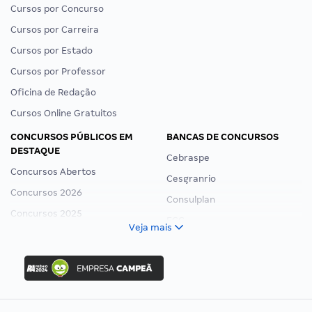
Cursos por Concurso
Cursos por Carreira
Cursos por Estado
Cursos por Professor
Oficina de Redação
Cursos Online Gratuitos
CONCURSOS PÚBLICOS EM
BANCAS DE CONCURSOS
DESTAQUE
Cebraspe
Concursos Abertos
Cesgranrio
Concursos 2026
Consulplan
Concursos 2025
FCC
Veja mais
Concurso Nacional Unificado
FGV
Concurso Ibama
Idecan
Concurso MPU
Selecon
Editais publicados
Uniase