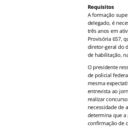
Requisitos
A formação super
delegado, é nece
três anos em ativ
Provisória 657, q
diretor-geral do
de habilitação, n
O presidente res
de policial feder
mesma expectativ
entrevista ao jor
realizar concurs
necessidade de a
determina que a 
confirmação de d