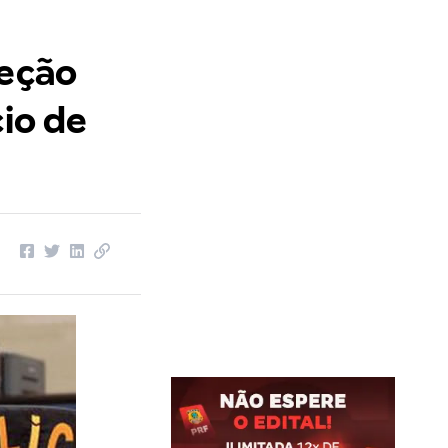
leção
cio de