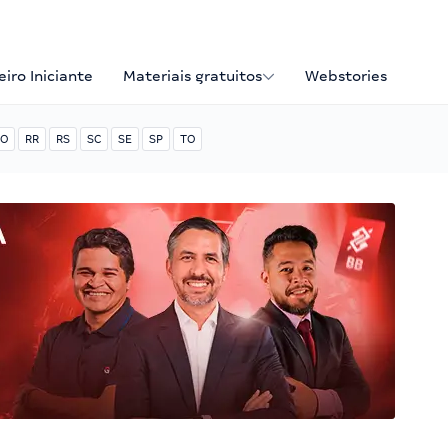
iro Iniciante
Materiais gratuitos
Webstories
O
RR
RS
SC
SE
SP
TO