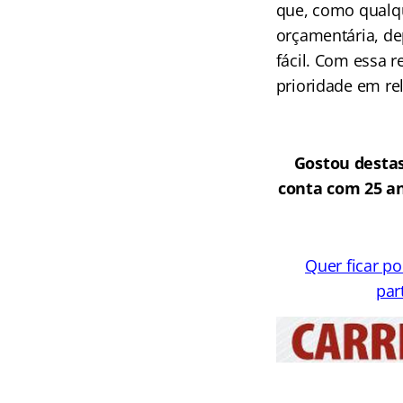
que, como qualqu
orçamentária, d
fácil. Com essa r
prioridade em re
Gostou destas
conta com 25 an
Quer ficar p
par