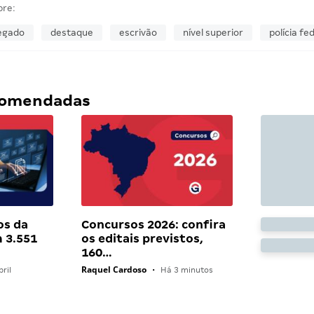
bre:
egado
destaque
escrivão
nível superior
polícia fe
ecomendadas
os da
Concursos 2026: confira
 3.551
os editais previstos,
160…
Raquel Cardoso
ril
•
Há 3 minutos