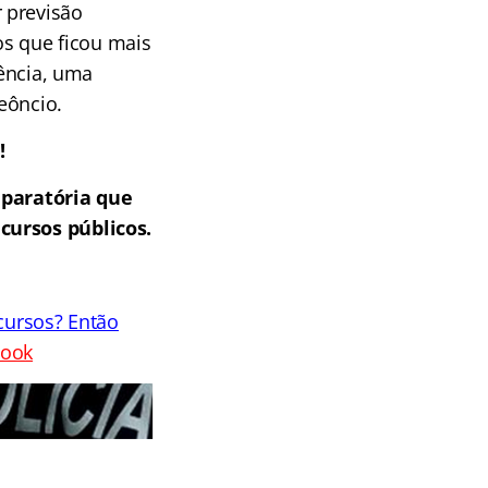
 previsão
s que ficou mais
rência, uma
eôncio.
!
eparatória que
cursos públicos.
cursos? Então
book