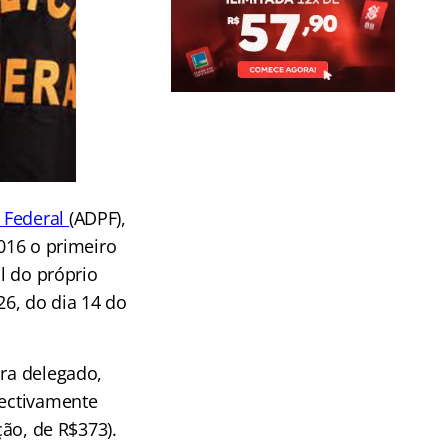
a Federal
(ADPF),
2016 o primeiro
al do próprio
6, do dia 14 do
ara delegado,
spectivamente
ção, de R$373).