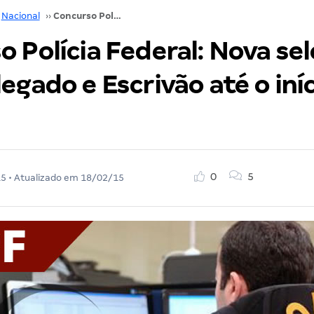
Nacional
››
Concurso Polícia Federal: Nova seleção para Delegado e Escrivão até o início de 2016!
 Polícia Federal: Nova se
egado e Escrivão até o iní
0
5
15
• Atualizado em
18/02/15