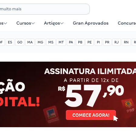
os
Cursos
Artigos
Gran Aprovados
Concurse
DF
ES
GO
MA
MG
MS
MT
PA
PB
PE
PI
PR
RJ
RN
R