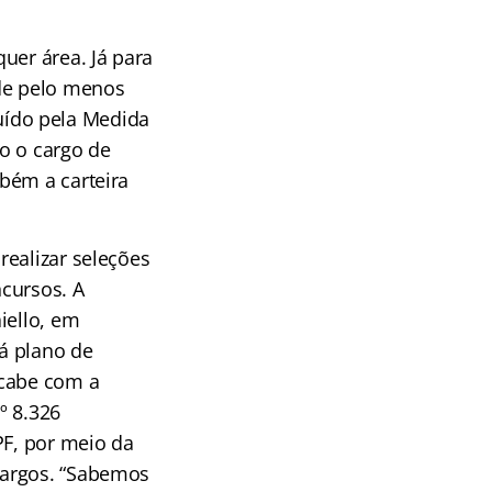
uer área. Já para
 de pelo menos
cluído pela Medida
do o cargo de
bém a carteira
realizar seleções
ncursos. A
iello, em
há plano de
acabe com a
º 8.326
PF, por meio da
cargos. “Sabemos