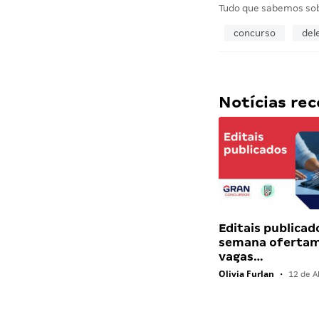
Tudo que sabemos so
concurso
del
Notícias r
Editais publicad
semana ofertam
vagas…
Olivia Furlan
•
12 de Ab