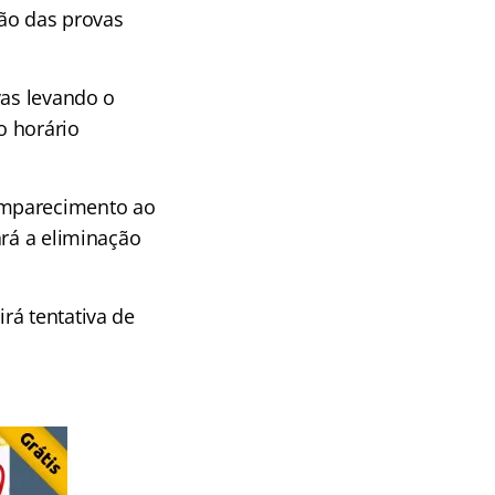
ção das provas
vas levando o
o horário
omparecimento ao
ará a eliminação
rá tentativa de