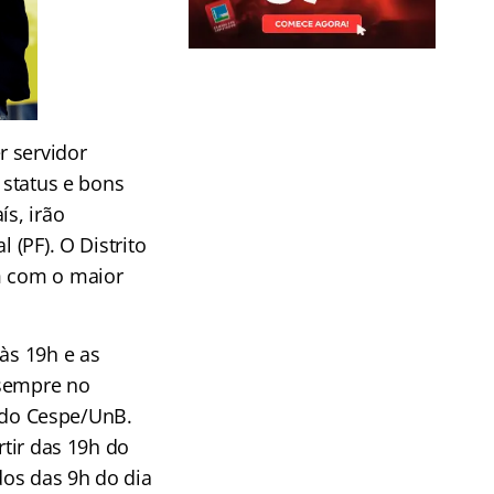
r servidor
 status e bons
ís, irão
 (PF). O Distrito
ém com o maior
às 19h e as
 sempre no
e do Cespe/UnB.
rtir das 19h do
dos das 9h do dia