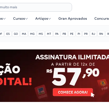
os
Cursos
Artigos
Gran Aprovados
Concurse
DF
ES
GO
MA
MG
MS
MT
PA
PB
PE
PI
PR
RJ
RN
R