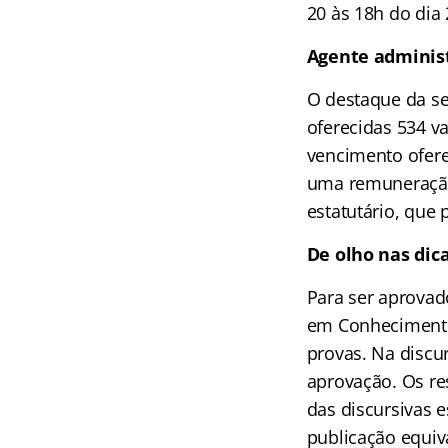
20 às 18h do dia 
Agente adminis
O destaque da se
oferecidas 534 v
vencimento oferec
uma remuneração 
estatutário, que 
De olho nas dic
Para ser aprovad
em Conhecimento
provas. Na discu
aprovação. Os res
das discursivas e
publicação equiva