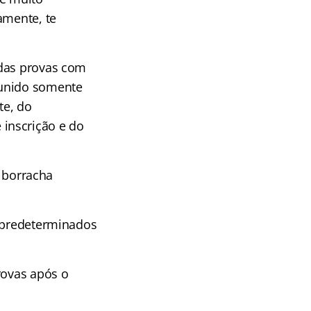
amente, te
 das provas com
munido somente
te, do
inscrição e do
) borracha
s predeterminados
rovas após o