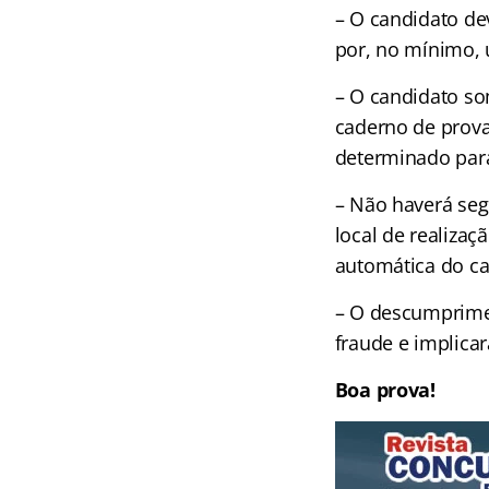
– O candidato de
por, no mínimo, 
– O candidato so
caderno de prova
determinado para
– Não haverá se
local de realiza
automática do ca
– O descumprimen
fraude e implica
Boa prova!