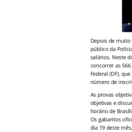
Depois de muito 
público da Políci
salários. Neste d
concorrer as 566 
Federal (DF), qu
número de inscrit
As provas objetiv
objetivas e discu
horário de Brasíl
Os gabaritos ofic
dia 19 deste mês