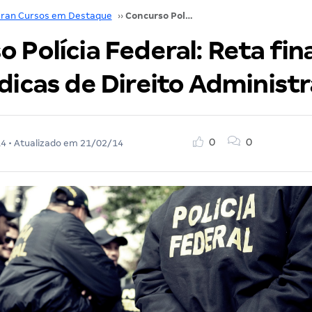
ran Cursos em Destaque
››
Concurso Polícia Federal: Reta final! Confira dicas de Direito Administrativo
 Polícia Federal: Reta fina
dicas de Direito Administr
0
0
14
• Atualizado em
21/02/14