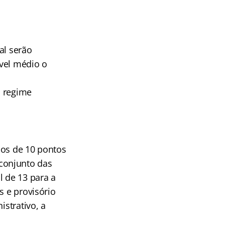
al serão
ível médio o
a
o regime
mos de 10 pontos
conjunto das
l de 13 para a
s e provisório
istrativo, a