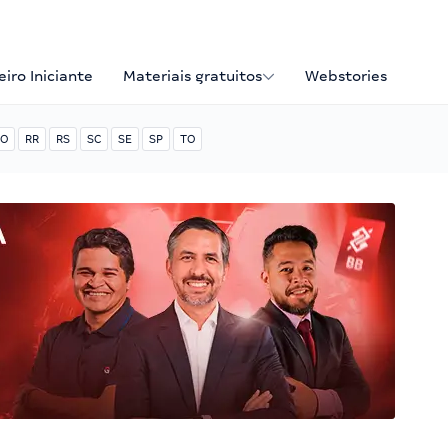
iro Iniciante
Materiais gratuitos
Webstories
O
RR
RS
SC
SE
SP
TO