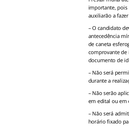
importante, pois
auxiliarão a faze
– O candidato de
antecedência mín
de caneta esferog
comprovante de i
documento de ide
– Não será permit
durante a realiza
– Não serão apli
em edital ou em
– Não será admit
horário fixado pa