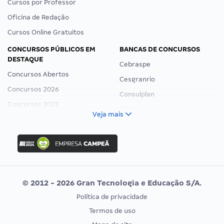
Cursos por Professor
Oficina de Redação
Cursos Online Gratuitos
CONCURSOS PÚBLICOS EM
BANCAS DE CONCURSOS
DESTAQUE
Cebraspe
Concursos Abertos
Cesgranrio
Concursos 2026
Consulplan
Concursos 2025
FCC
Veja mais
Concurso Nacional Unificado
FGV
Concurso Ibama
Idecan
Concurso MPU
Selecon
Editais publicados
Uniase
© 2012 - 2026 Gran Tecnologia e Educação S/A.
Vunesp
Política de privacidade
CONCURSOS POR PROFISSÃO
EXAME DE ORDEM
Termos de uso
Concursos Administrativos
OAB