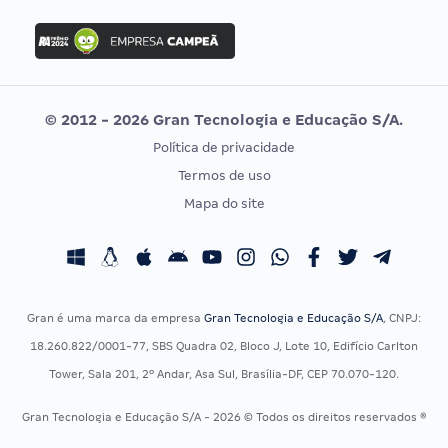
FGV
Concurso Ibama
Idecan
Concurso MPU
Selecon
Editais publicados
Uniase
© 2012 - 2026 Gran Tecnologia e Educação S/A.
Vunesp
Política de privacidade
CONCURSOS POR PROFISSÃO
EXAME DE ORDEM
Termos de uso
Concursos Administrativos
OAB
Mapa do site
Concursos Educação
Prova OAB
Concursos Fiscais
Calendário OAB
Concursos Jurídicos
Questões OAB
Concursos Militares
Recursos OAB
Gran é uma marca da empresa
Gran Tecnologia e Educação S/A
, CNPJ:
Concursos Policiais
Exame de Ordem
18.260.822/0001-77, SBS Quadra 02, Bloco J, Lote 10, Edifício Carlton
Concursos Saúde
Tower, Sala 201, 2º Andar, Asa Sul, Brasília-DF, CEP 70.070-120.
Concursos Tribunais
Gran Tecnologia e Educação S/A - 2026 © Todos os direitos reservados ®
Residência Multiprofissional