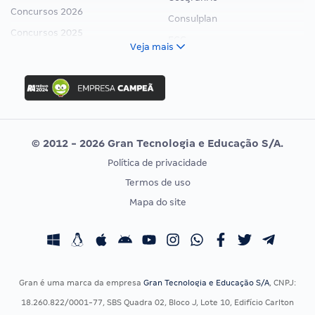
Concursos 2026
Consulplan
Concursos 2025
FCC
Veja mais
Concurso Nacional Unificado
FGV
Concurso Ibama
Idecan
Concurso MPU
Selecon
Editais publicados
Uniase
© 2012 - 2026 Gran Tecnologia e Educação S/A.
Vunesp
Política de privacidade
CONCURSOS POR PROFISSÃO
EXAME DE ORDEM
Termos de uso
Concursos Administrativos
OAB
Mapa do site
Concursos Educação
Prova OAB
Concursos Fiscais
Calendário OAB
Concursos Jurídicos
Questões OAB
Concursos Militares
Recursos OAB
Gran é uma marca da empresa
Gran Tecnologia e Educação S/A
, CNPJ:
Concursos Policiais
Exame de Ordem
18.260.822/0001-77, SBS Quadra 02, Bloco J, Lote 10, Edifício Carlton