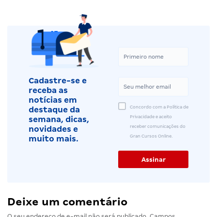
Cadastre-se e
receba as
notícias em
Concordo com a Política de
destaque da
Privacidade e aceito
semana, dicas,
receber comunicações do
novidades e
Gran Cursos Online.
muito mais.
Deixe um comentário
O seu endereço de e-mail não será publicado.
Campos