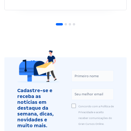
Cadastre-se e
receba as
notícias em
Concordo com a Política de
destaque da
Privacidade e aceito
semana, dicas,
receber comunicações do
novidades e
Gran Cursos Online.
muito mais.