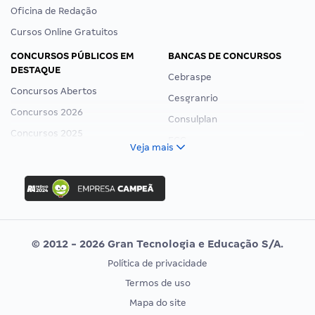
Oficina de Redação
Cursos Online Gratuitos
CONCURSOS PÚBLICOS EM
BANCAS DE CONCURSOS
DESTAQUE
Cebraspe
Concursos Abertos
Cesgranrio
Concursos 2026
Consulplan
Concursos 2025
FCC
Veja mais
Concurso Nacional Unificado
FGV
Concurso Ibama
Idecan
Concurso MPU
Selecon
Editais publicados
Uniase
© 2012 - 2026 Gran Tecnologia e Educação S/A.
Vunesp
Política de privacidade
CONCURSOS POR PROFISSÃO
EXAME DE ORDEM
Termos de uso
Concursos Administrativos
OAB
Mapa do site
Concursos Educação
Prova OAB