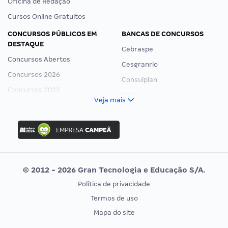
Oficina de Redação
Cursos Online Gratuitos
CONCURSOS PÚBLICOS EM
BANCAS DE CONCURSOS
DESTAQUE
Cebraspe
Concursos Abertos
Cesgranrio
Concursos 2026
Consulplan
Concursos 2025
FCC
Veja mais
Concurso Nacional Unificado
FGV
Concurso Ibama
Idecan
Concurso MPU
Selecon
Editais publicados
Uniase
© 2012 - 2026 Gran Tecnologia e Educação S/A.
Vunesp
Política de privacidade
CONCURSOS POR PROFISSÃO
EXAME DE ORDEM
Termos de uso
Concursos Administrativos
OAB
Mapa do site
Concursos Educação
Prova OAB