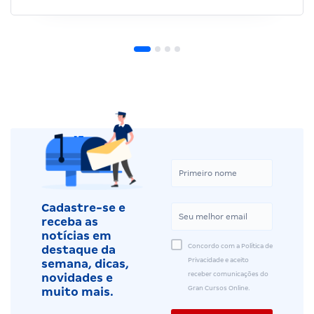
Cadastre-se e
receba as
notícias em
Concordo com a Política de
destaque da
Privacidade e aceito
semana, dicas,
receber comunicações do
novidades e
Gran Cursos Online.
muito mais.