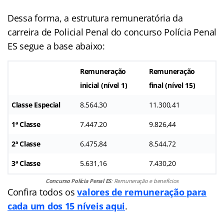
Dessa forma, a estrutura remuneratória da
carreira de Policial Penal do concurso Polícia Penal
ES segue a base abaixo:
Remuneração
Remuneração
inicial (nível 1)
final (nível 15)
Classe Especial
8.564.30
11.300,41
1ª Classe
7.447.20
9.826,44
2ª Classe
6.475,84
8.544,72
3ª Classe
5.631,16
7.430,20
Concurso Polícia Penal ES
: Remuneração e benefícios
Confira todos os
valores de remuneração para
cada um dos 15 níveis aqui
.