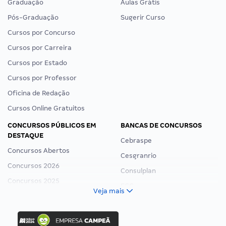
Graduação
Aulas Grátis
Pós-Graduação
Sugerir Curso
Cursos por Concurso
Cursos por Carreira
Cursos por Estado
Cursos por Professor
Oficina de Redação
Cursos Online Gratuitos
CONCURSOS PÚBLICOS EM
BANCAS DE CONCURSOS
DESTAQUE
Cebraspe
Concursos Abertos
Cesgranrio
Concursos 2026
Consulplan
Concursos 2025
FCC
Veja mais
Concurso Nacional Unificado
FGV
Concurso Ibama
Idecan