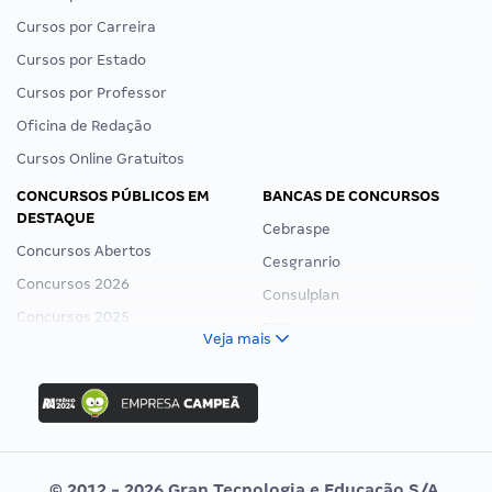
Cursos por Carreira
Cursos por Estado
Cursos por Professor
Oficina de Redação
Cursos Online Gratuitos
CONCURSOS PÚBLICOS EM
BANCAS DE CONCURSOS
DESTAQUE
Cebraspe
Concursos Abertos
Cesgranrio
Concursos 2026
Consulplan
Concursos 2025
FCC
Veja mais
Concurso Nacional Unificado
FGV
Concurso Ibama
Idecan
Concurso MPU
Selecon
Editais publicados
Uniase
© 2012 - 2026 Gran Tecnologia e Educação S/A.