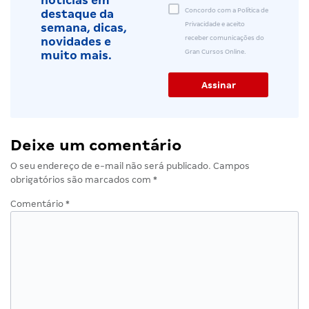
notícias em
Concordo com a Política de
destaque da
Privacidade e aceito
semana, dicas,
receber comunicações do
novidades e
Gran Cursos Online.
muito mais.
Deixe um comentário
O seu endereço de e-mail não será publicado.
Campos
obrigatórios são marcados com
*
Comentário
*