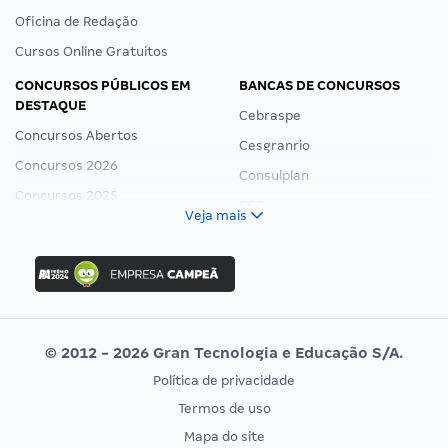
Oficina de Redação
Cursos Online Gratuitos
CONCURSOS PÚBLICOS EM
BANCAS DE CONCURSOS
DESTAQUE
Cebraspe
Concursos Abertos
Cesgranrio
Concursos 2026
Consulplan
Concursos 2025
FCC
Veja mais
Concurso Nacional Unificado
FGV
Concurso Ibama
Idecan
Concurso MPU
Selecon
Editais publicados
Uniase
© 2012 - 2026 Gran Tecnologia e Educação S/A.
Vunesp
Política de privacidade
CONCURSOS POR PROFISSÃO
EXAME DE ORDEM
Termos de uso
Concursos Administrativos
OAB
Mapa do site