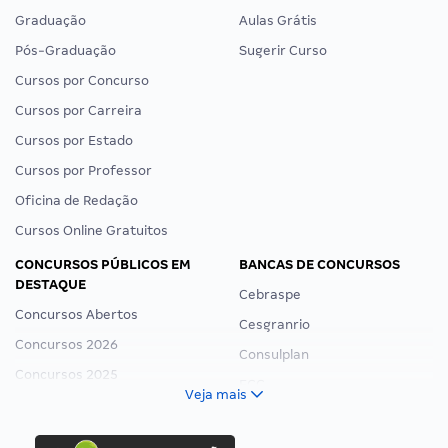
Graduação
Aulas Grátis
Pós-Graduação
Sugerir Curso
Cursos por Concurso
Cursos por Carreira
Cursos por Estado
Cursos por Professor
Oficina de Redação
Cursos Online Gratuitos
CONCURSOS PÚBLICOS EM
BANCAS DE CONCURSOS
DESTAQUE
Cebraspe
Concursos Abertos
Cesgranrio
Concursos 2026
Consulplan
Concursos 2025
FCC
Veja mais
Concurso Nacional Unificado
FGV
Concurso Ibama
Idecan