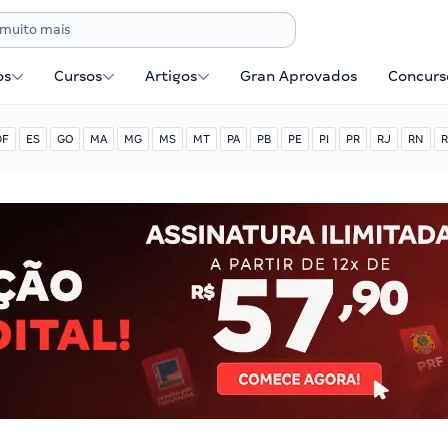
os
Cursos
Artigos
Gran Aprovados
Concurse
DF
ES
GO
MA
MG
MS
MT
PA
PB
PE
PI
PR
RJ
RN
R