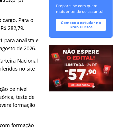
Prepare-se com quem
mais entende do assunto!
o cargo. Para o
Comece a estudar no
 R$ 282,79.
Gran Cursos
1 para analista e
e agosto de 2026.
Carteira Nacional
nferidos no site
ção de nível
órica, teste de
 Haverá formação
m com formação