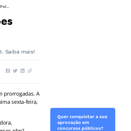
Concurso Polícia Penal RS: inscrições prorrogadas!
ões
6. Saiba mais!
 prorrogadas. A
ima sexta-feira,
Quer conquistar a sua
adora,
aprovação em
concursos públicos?
ursos.php?