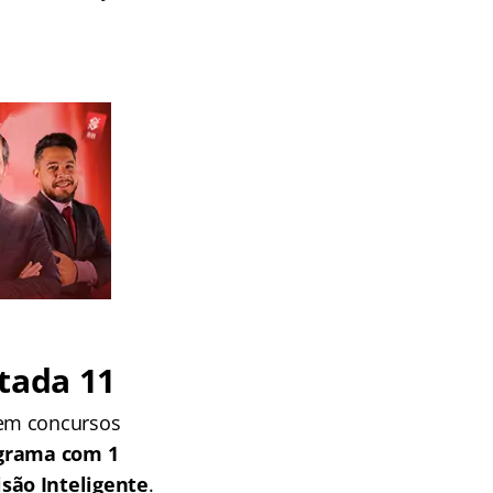
tada 11
 em concursos
grama com 1
isão Inteligente
.