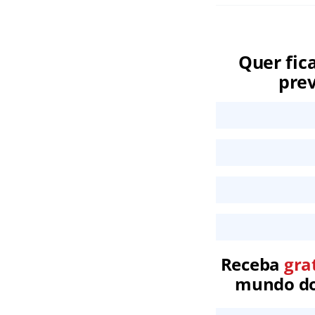
Quer fic
prev
Receba
gra
mundo dos