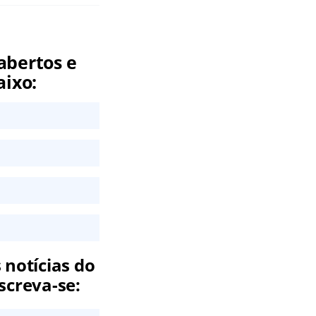
abertos e
aixo:
 notícias do
screva-se: