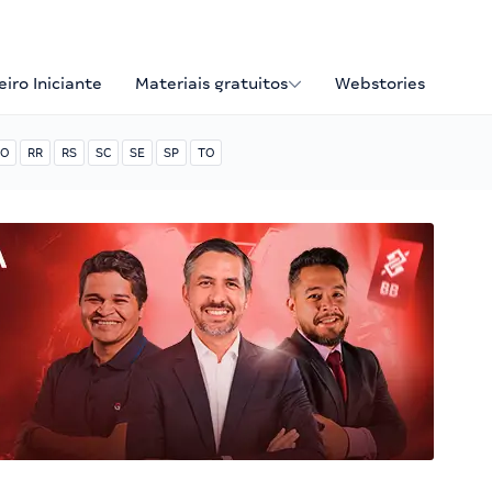
iro Iniciante
Materiais gratuitos
Webstories
O
RR
RS
SC
SE
SP
TO