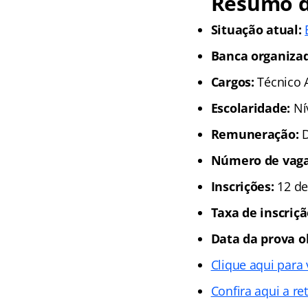
Resumo do
Situação atual:
Banca organizad
Cargos:
Técnico A
Escolaridade:
Ní
Remuneração:
D
Número de vaga
Inscrições:
12 de
Taxa de inscriçã
Data da prova o
Clique aqui para 
Confira aqui a ret