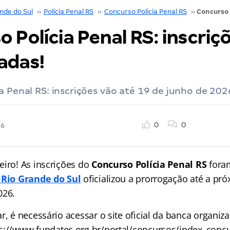
nde do Sul
››
Polícia Penal RS
››
Concurso Polícia Penal RS
››
 Polícia Penal RS: inscriç
adas!
a Penal RS: inscrições vão até 19 de junho de 202
0
0
26
eiro! As inscrições do
Concurso Polícia Penal RS
foram
 Rio Grande do Sul
oficializou a prorrogação até a próx
026.
r, é necessário acessar o site oficial da banca organiz
ps://www.fundatec.org.br/portal/concursos/index_conc