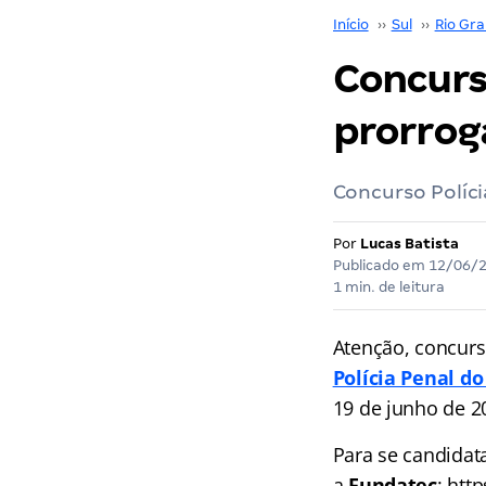
Início
››
Sul
››
Rio Gra
Concurso
prorrog
Concurso Políci
Por
Lucas Batista
Publicado em
12/06/
1 min. de leitura
Atenção, concurs
Polícia Penal do
19 de junho de 2
Para se candidata
a
Fundatec
: htt