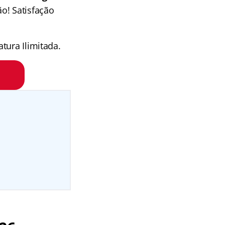
o! Satisfação
tura Ilimitada.