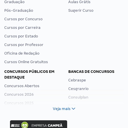
Graduação
Aulas Grátis
Pós-Graduação
Sugerir Curso
Cursos por Concurso
Cursos por Carreira
Cursos por Estado
Cursos por Professor
Oficina de Redação
Cursos Online Gratuitos
CONCURSOS PÚBLICOS EM
BANCAS DE CONCURSOS
DESTAQUE
Cebraspe
Concursos Abertos
Cesgranrio
Concursos 2026
Consulplan
Concursos 2025
FCC
Veja mais
Concurso Nacional Unificado
FGV
Concurso Ibama
Idecan