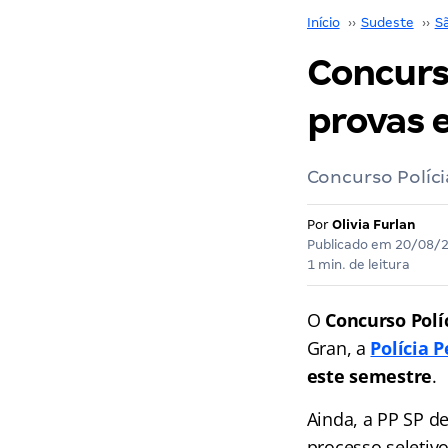
Início
››
Sudeste
››
S
Concurs
provas 
Concurso Políci
Por
Olivia Furlan
Publicado em
20/08/
1 min. de leitura
O
Concurso Políc
Gran, a
Polícia 
este semestre
.
Ainda, a PP SP d
processo seletiv