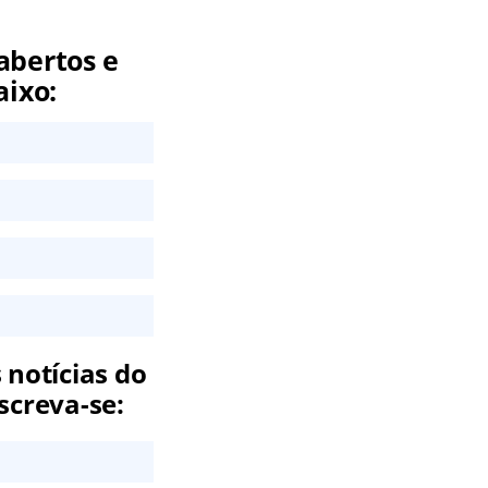
abertos e
aixo:
 notícias do
screva-se: