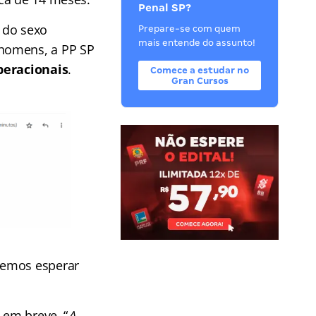
Penal SP?
do sexo
Prepare-se com quem
mais entende do assunto!
 homens, a PP SP
peracionais
.
Comece a estudar no
Gran Cursos
demos esperar
 em breve. “
A