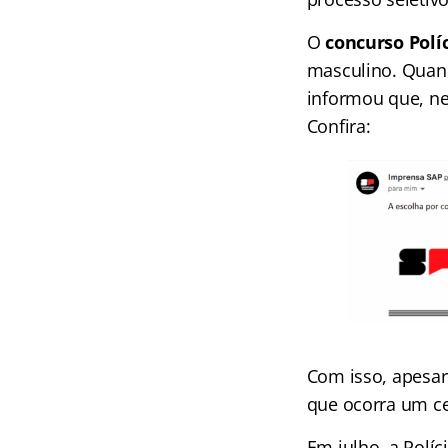
O
concurso Políc
masculino. Quand
informou que, ne
Confira:
Com isso, apesar
que ocorra um c
Em julho, a Políc