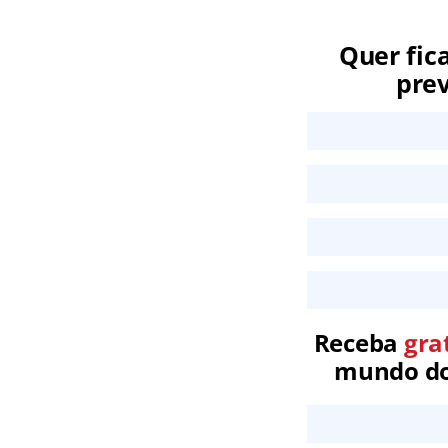
Quer fic
prev
Receba
gra
mundo dos