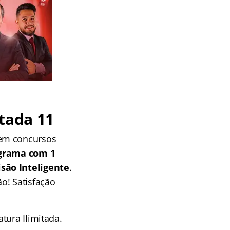
tada 11
 em concursos
grama com 1
isão Inteligente
.
o! Satisfação
tura Ilimitada.