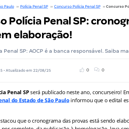
ão Paulo
››
Polícia Penal SP
››
Concurso Polícia Penal SP
››
o Polícia Penal SP: crono
em elaboração!
a Penal SP: AOCP é a banca responsável. Saiba mai
0
0
25
• Atualizado em
22/08/25
ia Penal SP
será publicado neste ano, concurseiro! E
Penal do Estado de São Paulo
informou que o edital e
estacou que o cronograma das provas está sendo elabo
o por completo, da publicação à homologação, leva cer