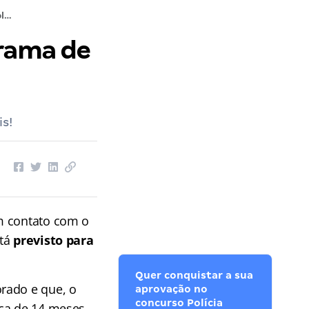
Concurso Polícia Penal SP: cronograma de provas em elaboração!
grama de
s!
m contato com o
stá
previsto para
Quer conquistar a sua
rado e que, o
aprovação no
concurso Polícia
ca de 14 meses.