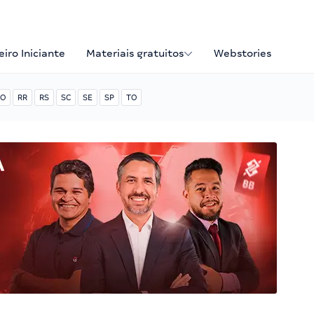
iro Iniciante
Materiais gratuitos
Webstories
O
RR
RS
SC
SE
SP
TO