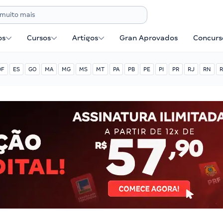
os
Cursos
Artigos
Gran Aprovados
Concurse
DF
ES
GO
MA
MG
MS
MT
PA
PB
PE
PI
PR
RJ
RN
R