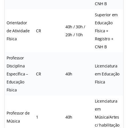
CNH B
Superior em
Orientador
Educação
40h / 30h /
de Atividade
CR
Física +
20h / 10h
Física
Registro +
CNH B
Professor
Disciplina
Licenciatura
Específica –
CR
40h
em Educação
Educação
Física
Física
Licenciatura
em
Professor de
1
40h
Música/Artes
Música
c/ habilitação