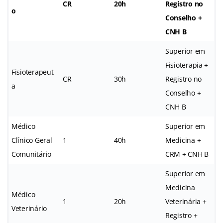
CR
20h
Registro no
o
Conselho +
CNH B
Superior em
Fisioterapia +
Fisioterapeut
CR
30h
Registro no
a
Conselho +
CNH B
Médico
Superior em
Clínico Geral
1
40h
Medicina +
Comunitário
CRM + CNH B
Superior em
Medicina
Médico
1
20h
Veterinária +
Veterinário
Registro +