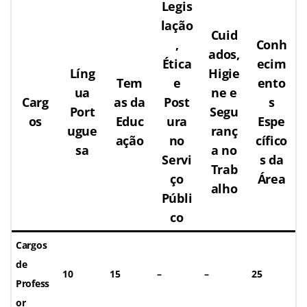
Legis
lação
Cuid
,
Conh
ados,
Ética
ecim
Líng
Higie
Tem
e
ento
ua
ne e
Carg
as da
Post
s
Port
Segu
os
Educ
ura
Espe
ugue
ranç
ação
no
cífico
sa
a no
Servi
s da
Trab
ço
Área
alho
Públi
co
Cargos
de
10
15
–
–
25
Profess
or