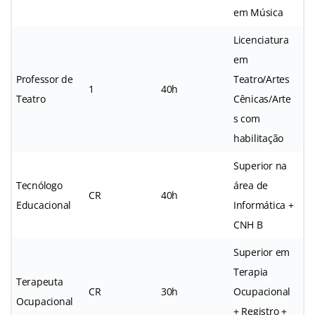
em Música
Licenciatura
em
Professor de
Teatro/Artes
1
40h
Teatro
Cênicas/Arte
s com
habilitação
Superior na
Tecnólogo
área de
CR
40h
Educacional
Informática +
CNH B
Superior em
Terapia
Terapeuta
CR
30h
Ocupacional
Ocupacional
+ Registro +