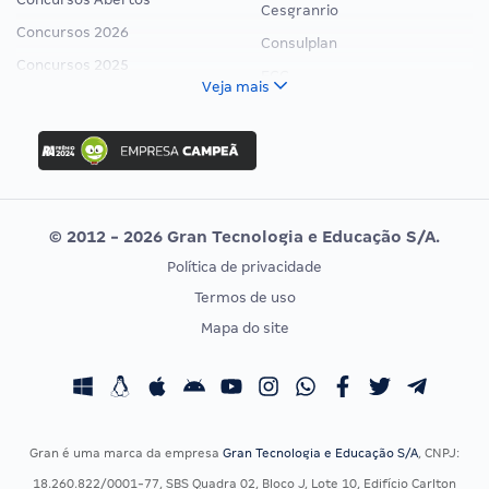
Cesgranrio
Concursos 2026
Consulplan
Concursos 2025
FCC
Veja mais
Concurso Nacional Unificado
FGV
Concurso Ibama
Idecan
Concurso MPU
Selecon
Editais publicados
Uniase
© 2012 - 2026 Gran Tecnologia e Educação S/A.
Vunesp
Política de privacidade
CONCURSOS POR PROFISSÃO
EXAME DE ORDEM
Termos de uso
Concursos Administrativos
OAB
Mapa do site
Concursos Educação
Prova OAB
Concursos Fiscais
Calendário OAB
Concursos Jurídicos
Questões OAB
Concursos Militares
Recursos OAB
Gran é uma marca da empresa
Gran Tecnologia e Educação S/A
, CNPJ:
Concursos Policiais
Exame de Ordem
18.260.822/0001-77, SBS Quadra 02, Bloco J, Lote 10, Edifício Carlton