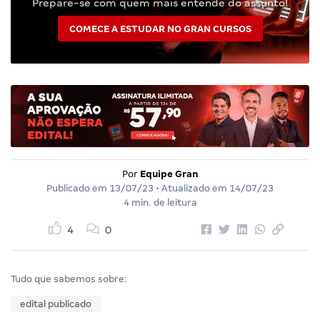
Prepare-se com quem mais entende do assunto!
COMECE A ESTUDAR NO GRAN CURSOS
Por
Equipe Gran
Publicado em
13/07/23
• Atualizado em
14/07/23
4 min. de leitura
4
0
Tudo que sabemos sobre:
edital publicado