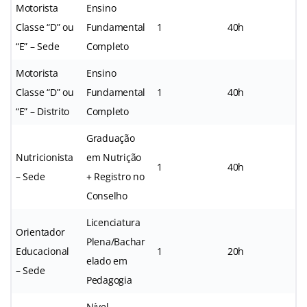
Motorista
Ensino
Classe “D” ou
Fundamental
1
40h
“E” – Sede
Completo
Motorista
Ensino
Classe “D” ou
Fundamental
1
40h
“E” – Distrito
Completo
Graduação
Nutricionista
em Nutrição
1
40h
– Sede
+ Registro no
Conselho
Licenciatura
Orientador
Plena/Bachar
Educacional
1
20h
elado em
– Sede
Pedagogia
Nível